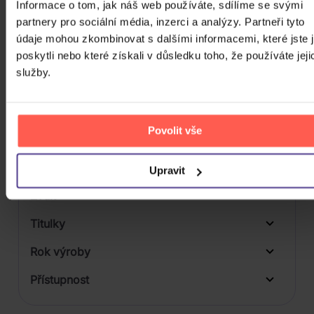
Informace o tom, jak náš web používáte, sdílíme se svými
partnery pro sociální média, inzerci a analýzy. Partneři tyto
Počet BD
údaje mohou zkombinovat s dalšími informacemi, které jste 
Počet vinyl
poskytli nebo které získali v důsledku toho, že používáte jeji
služby.
Počet KiT
Balení média
1
Povolit vše
Formát média
Počet Platform Album
Upravit
Zvuk
LP
Titulky
Rok výroby
Přístupnost