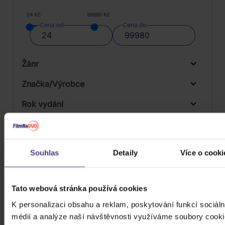
24 Kč
99980 Kč
Cena od
Cena do
Žánr
Značka/Výrobce
Rok vydání
Jazz
Od
Do
Dostupnost
Universal
Druh média
Skladem
Souhlas
Detaily
Více o cooki
3D
Počet CD
Tato webová stránka používá cookies
Vinyl
Počet MC
K personalizaci obsahu a reklam, poskytování funkcí sociáln
médií a analýze naší návštěvnosti využíváme soubory cooki
Počet DVD