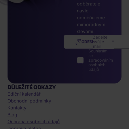
odběratele
navíc
odměňujeme
mimořádnými
slevami.
Zadejte
ODESLAT
svůj e-
mail
Souhlasím
se
zpracováním
osobních
údajů
DŮLEŽITÉ ODKAZY
Ediční kalendář
Obchodní podmínky
Kontakty
Blog
Ochrana osobních údajů
Doprava platba