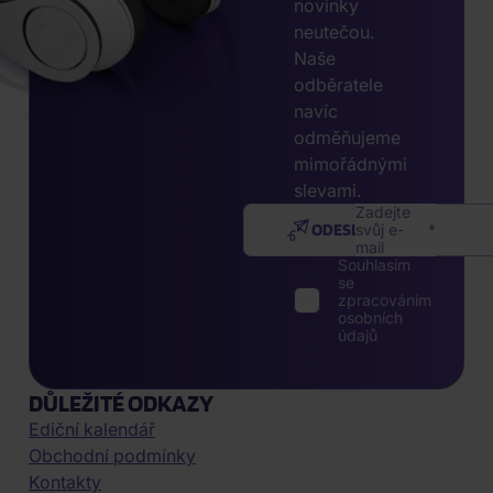
novinky
neutečou.
Naše
odběratele
navíc
odměňujeme
mimořádnými
slevami.
Zadejte
ODESLAT
svůj e-
mail
Souhlasím
se
zpracováním
osobních
údajů
DŮLEŽITÉ ODKAZY
Ediční kalendář
Obchodní podmínky
Kontakty