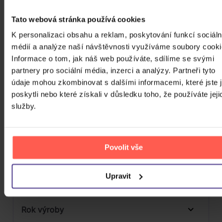
Počet MC
Tato webová stránka používá cookies
Počet DVD
K personalizaci obsahu a reklam, poskytování funkcí sociáln
1
médií a analýze naší návštěvnosti využíváme soubory cooki
Počet BD
Informace o tom, jak náš web používáte, sdílíme se svými
Počet vinyl
partnery pro sociální média, inzerci a analýzy. Partneři tyto
údaje mohou zkombinovat s dalšími informacemi, které jste 
Počet KiT
poskytli nebo které získali v důsledku toho, že používáte jeji
služby.
Balení média
Formát média
Povolit vše
Počet Platform Album
Zvuk
Upravit
Titulky
Rok výroby