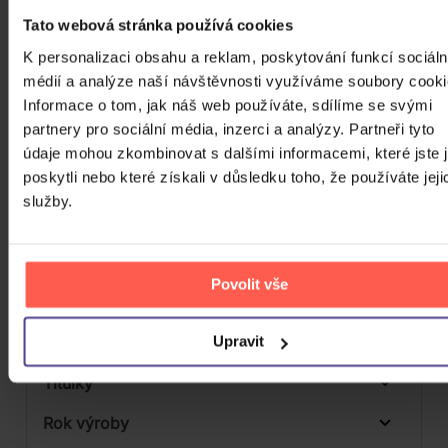
Počet MC
Tato webová stránka používá cookies
K personalizaci obsahu a reklam, poskytování funkcí sociáln
Počet DVD
médií a analýze naší návštěvnosti využíváme soubory cooki
Počet BD
Informace o tom, jak náš web používáte, sdílíme se svými
partnery pro sociální média, inzerci a analýzy. Partneři tyto
Počet vinyl
údaje mohou zkombinovat s dalšími informacemi, které jste 
poskytli nebo které získali v důsledku toho, že používáte jeji
Počet KiT
služby.
Balení média
1
Formát média
Povolit vše
Počet Platform Album
Upravit
Zvuk
LP
Titulky
Rok výroby