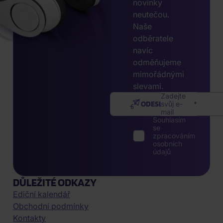
novinky
neutečou.
Naše
odběratele
navíc
odměňujeme
mimořádnými
slevami.
Zadejte
ODESLAT
svůj e-
mail
Souhlasím
se
zpracováním
osobních
údajů
DŮLEŽITÉ ODKAZY
Ediční kalendář
Obchodní podmínky
Kontakty