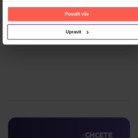
Zvuk
LP
Povolit vše
Titulky
Rok výroby
Upravit
Přístupnost
CHCETE