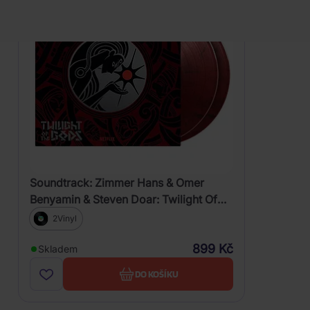
Gods
(Limited
Coloured
Transparent
Red
Vinyl)
Soundtrack: Zimmer Hans & Omer
Benyamin & Steven Doar: Twilight Of
The Gods (Limited Coloured
2Vinyl
Transparent Red Vinyl)
899 Kč
Skladem
DO KOŠÍKU