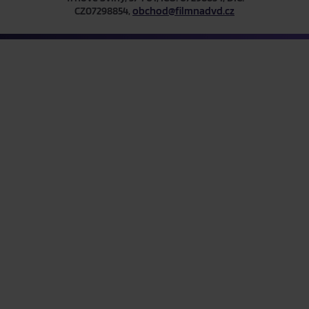
CZ07298854,
obchod@filmnadvd.cz