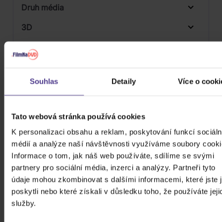
Druh média
Skladem
3D
Počet CD
Vinyl
Počet MC
Souhlas
Detaily
Více o cooki
Počet DVD
Počet BD
Tato webová stránka používá cookies
Počet vinyl
K personalizaci obsahu a reklam, poskytování funkcí sociáln
médií a analýze naší návštěvnosti využíváme soubory cooki
Počet KiT
Informace o tom, jak náš web používáte, sdílíme se svými
Balení média
partnery pro sociální média, inzerci a analýzy. Partneři tyto
2
údaje mohou zkombinovat s dalšími informacemi, které jste 
Formát média
poskytli nebo které získali v důsledku toho, že používáte jeji
služby.
Počet Platform Album