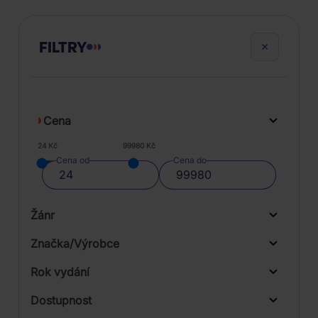
FILTRY
Cena
24 Kč
99980 Kč
Cena od
Cena do
Žánr
Značka/Výrobce
Rok vydání
Stage & Screen
Od
Do
Dostupnost
Sony Music