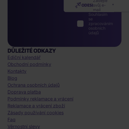
Zadejte
ODESLAT
svůj e-
mail
Souhlasím
se
zpracováním
osobních
údajů
DŮLEŽITÉ ODKAZY
Ediční kalendář
Obchodní podmínky
Kontakty
Blog
Ochrana osobních údajů
Doprava platba
Podmínky reklamace a vrácení
Reklamace a vrácení zboží
Zásady používání cookies
Faq
Věrnostní slevy