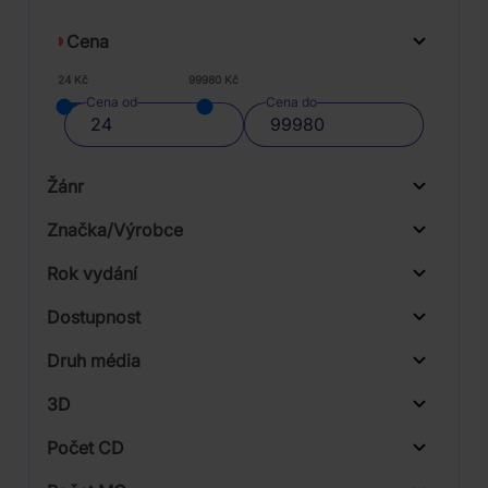
Cena
24 Kč
99980 Kč
Cena od
Cena do
Žánr
Značka/Výrobce
Rok vydání
Hip Hop
Od
Do
Dostupnost
Supraphon
Druh média
Skladem
Warner
3D
Počet CD
CD