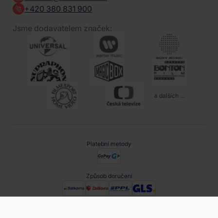
+420 380 831 900
Jsme dodavatelem značek:
a dalších ...
Platební metody
Způsob doručení
Projekty EU
obchod@filmnadvd.cz
+420 380 831 900