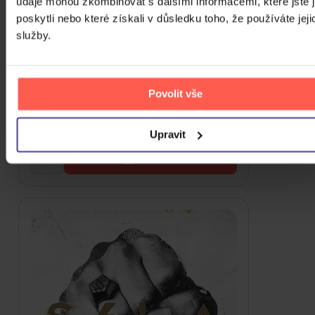
údaje mohou zkombinovat s dalšími informacemi, které jste 
poskytli nebo které získali v důsledku toho, že používáte jeji
služby.
H16: Kvalitný materiál
Povolit vše
2Vinyl
859 Kč
Skladem
Upravit
DO KOŠÍKU