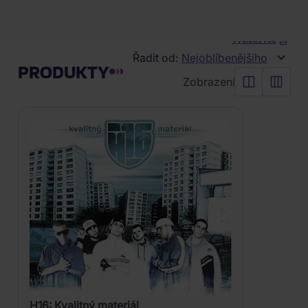
FILTR
Vyčistit vše
Řadit od:
Nejoblíbenějšího
PRODUKTY
Zobrazení
H16: Kvalitný materiál