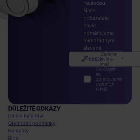
neutečou.
Naše
odběratele
navíc
odměňujeme
mimořádnými
slevami.
Zadejte
ODESLAT
svůj e-
mail
Souhlasím
se
zpracováním
osobních
údajů
DŮLEŽITÉ ODKAZY
Ediční kalendář
Obchodní podmínky
Kontakty
Blog