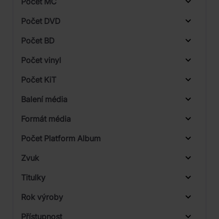
Počet MC
Vinyl
Počet DVD
1
Počet BD
Počet vinyl
Počet KiT
Balení média
2
Formát média
Počet Platform Album
Plastový obal
Zvuk
LP
Titulky
Rok výroby
Přístupnost