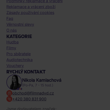
Podmínky reklamace a vrácení
Reklamace a vrácení zboží
Zásady používání cookies
Faq
Věrnostní slevy
O nás
KATEGORIE
Hudba
Filmy
Pro sběratele
Audiotechnika
Vouchery
RYCHLÝ KONTAKT
Nikola Kamlachová
(Po-Pa, 7 - 15 hod.)
obchod@filmnadvd.cz
+420 380 831 900
Jsme dodavatelem značek: