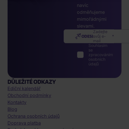
navíc
odměňujeme
mimořádnými
slevami.
Zadejte
ODESLAT
svůj e-
mail
Souhlasím
se
zpracováním
osobních
údajů
DŮLEŽITÉ ODKAZY
Ediční kalendář
Obchodní podmínky
Kontakty
Blog
Ochrana osobních údajů
Doprava platba