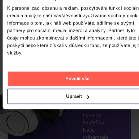
K personalizaci obsahu a reklam, poskytování funkcí sociáln
médií a analýze naší návštěvnosti využíváme soubory cooki
Informace o tom, jak náš web používáte, sdílíme se svými
CHCETE
partnery pro sociální média, inzerci a analýzy. Partneři tyto
JEŠTĚ
údaje mohou zkombinovat s dalšími informacemi, které jste 
poskytli nebo které získali v důsledku toho, že používáte jeji
VÍCE
služby.
SLEV?
ZADEJTE
E-MAIL.
Povolit vše
Přihlaste se k
odběru našeho
Upravit
newsletteru, ať
vám akce nebo
novinky
neutečou.
Naše
odběratele