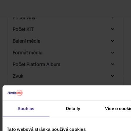
Počet BD
Počet vinyl
Počet KiT
Balení média
Formát média
Počet Platform Album
Zvuk
Titulky
Rok výroby
Souhlas
Detaily
Více o cooki
Přístupnost
Tato webová stránka používá cookies