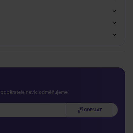
e odběratele navíc odměňujeme
ODESLAT