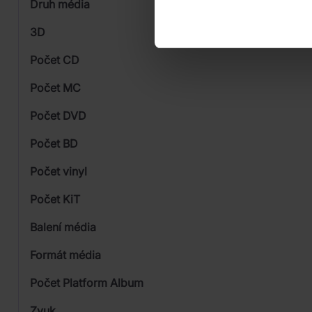
Druh média
Skladem
3D
Počet CD
Vinyl
Počet MC
Počet DVD
Počet BD
Počet vinyl
Počet KiT
Balení média
1
Formát média
Počet Platform Album
Zvuk