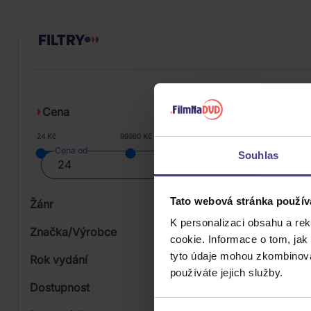
FILTRY
Cena
24 Kč
99980 Kč
Cena od
Souhlas
Tato webová stránka použív
Žánr
K personalizaci obsahu a re
Značka/Výrobce
cookie. Informace o tom, jak
tyto údaje mohou zkombinovat
Rok vydání
Rock
používáte jejich služby.
Od
Dostupnost
Warner