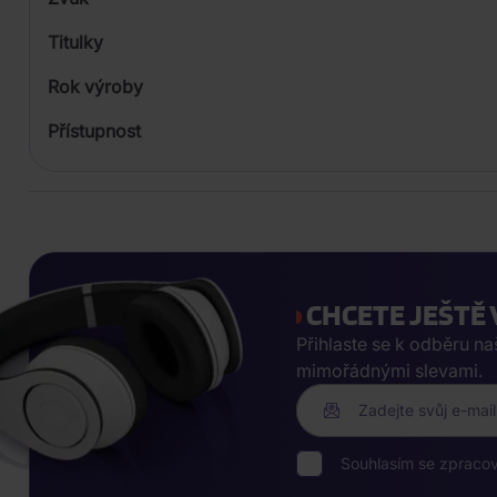
LP
Titulky
Rok výroby
Přístupnost
CHCETE JEŠTĚ 
Přihlaste se k odběru n
mimořádnými slevami.
Zadejte svůj e-mail
Souhlasím se zpraco