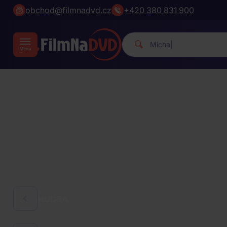
obchod@filmnadvd.cz
+420 380 831 900
Michael Jackson.
|
HUDBA