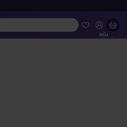
MŮJ
ÚČET
Váš nákupní košík je prázdný
HLÉDNĚTE SI NEJOBLÍBENĚJŠÍ PRODUKTY
kupte ještě za
2 000 Kč
a dopravu máte zdarma
Pokračovat v nákupu