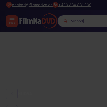
obchod@filmnadvd.cz
+420 380 831 900
Michael Jackson.
|
HUDBA