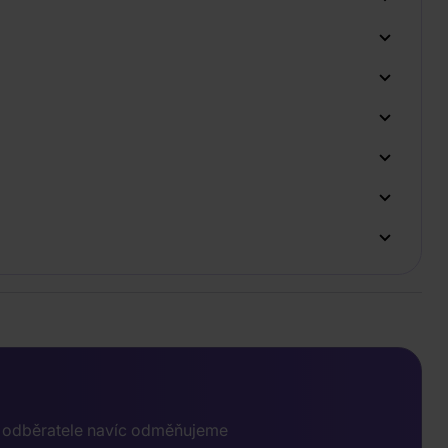
e odběratele navíc odměňujeme