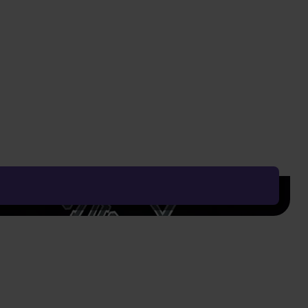
Vyčistit vše
Řadit od:
Nejoblíbenějšího
Zobrazení