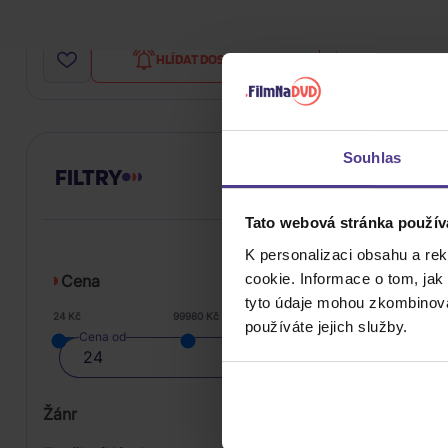
379 Kč
Do týdne
HLÍDAT DOSTUPNOST
Souhlas
FILTRY
Tato webová stránka použív
K personalizaci obsahu a re
cookie. Informace o tom, jak
Cena
tyto údaje mohou zkombinovat
24 Kč
99980 Kč
používáte jejich služby.
Cena od
Žánr