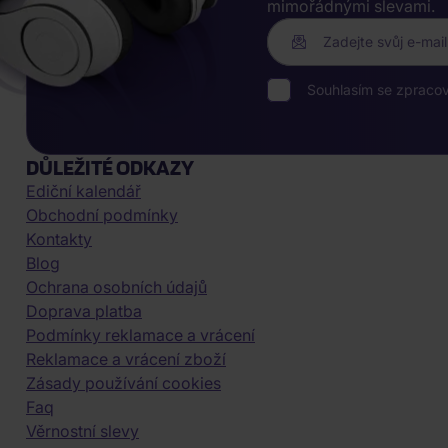
mimořádnými slevami.
Zadejte svůj e-mail
Souhlasím se zpraco
DŮLEŽITÉ ODKAZY
Ediční kalendář
Obchodní podmínky
Kontakty
Blog
Ochrana osobních údajů
Doprava platba
Podmínky reklamace a vrácení
Reklamace a vrácení zboží
Zásady používání cookies
Faq
Věrnostní slevy