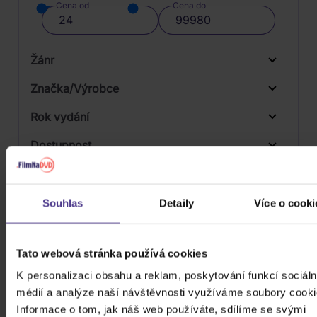
Cena od
Cena do
Žánr
Značka/Výrobce
Rok vydání
Rock
Od
Do
Dostupnost
Universal
Druh média
Skladem
3D
Souhlas
Detaily
Více o cooki
Počet CD
CD
Tato webová stránka používá cookies
Počet MC
K personalizaci obsahu a reklam, poskytování funkcí sociáln
Počet DVD
médií a analýze naší návštěvnosti využíváme soubory cooki
1
Informace o tom, jak náš web používáte, sdílíme se svými
Počet BD