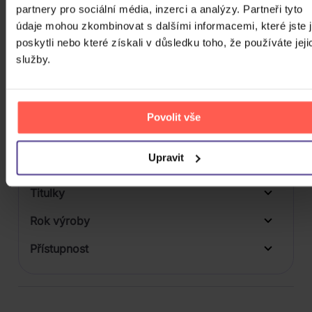
partnery pro sociální média, inzerci a analýzy. Partneři tyto
Počet vinyl
údaje mohou zkombinovat s dalšími informacemi, které jste 
poskytli nebo které získali v důsledku toho, že používáte jeji
Počet KiT
služby.
Balení média
Formát média
Povolit vše
Počet Platform Album
Upravit
Zvuk
Titulky
Rok výroby
Přístupnost