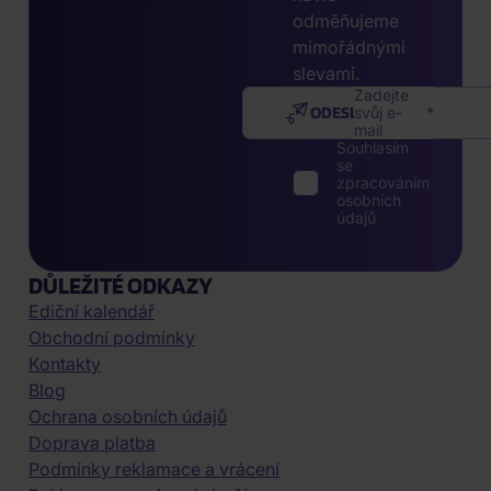
odměňujeme
mimořádnými
slevami.
Zadejte
ODESLAT
svůj e-
mail
Souhlasím
se
zpracováním
osobních
údajů
DŮLEŽITÉ ODKAZY
Ediční kalendář
Obchodní podmínky
Kontakty
Blog
Ochrana osobních údajů
Doprava platba
Podmínky reklamace a vrácení