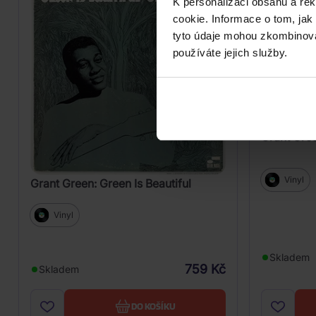
K personalizaci obsahu a re
cookie. Informace o tom, jak
tyto údaje mohou zkombinovat
používáte jejich služby.
Grant Gree
Vinyl
Grant Green: Green Is Beautiful
Vinyl
Skladem
759 Kč
Skladem
DO KOŠÍKU