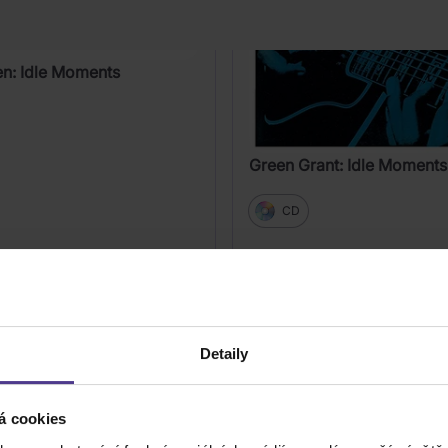
en: Idle Moments
Green Grant: Idle Moments
CD
659 Kč
Skladem
DO KOŠÍKU
DO KOŠÍK
Detaily
á cookies