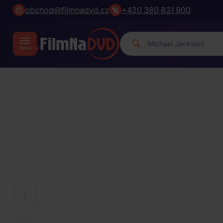
obchod@filmnadvd.cz
+420 380 831 900
Mic
|
HUDBA