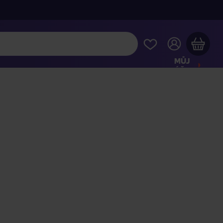
MŮJ
ÚČET
Váš nákupní košík je prázdný
HLÉDNĚTE SI NEJOBLÍBENĚJŠÍ PRODUKTY
kupte ještě za
2 000 Kč
a dopravu máte zdarma
Pokračovat v nákupu