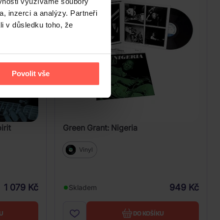
ěvnosti využíváme soubory
, inzerci a analýzy. Partneři
li v důsledku toho, že
Povolit vše
irit
Green Grant: Nigeria
Vinyl
1 079 Kč
949 Kč
Skladem
U
DO KOŠÍKU