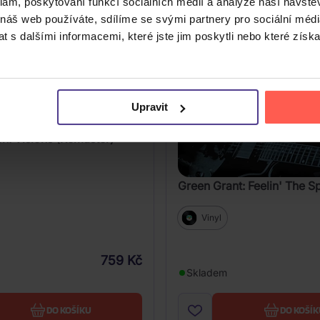
klam, poskytování funkcí sociálních médií a analýze naší návšt
 náš web používáte, sdílíme se svými partnery pro sociální média
 s dalšími informacemi, které jste jim poskytli nebo které získa
Upravit
n: Visions (Remaster)
Green Grant: Feelin' The Sp
Vinyl
759 Kč
Skladem
DO KOŠÍKU
DO KOŠÍK