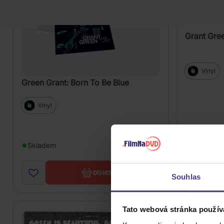
Grant Gre
Vinyl
Green Grant: Born To Be Blue
Vinyl
Skladem
1 099 Kč
Skladem
DO KOŠÍKU
Souhlas
Tato webová stránka použív