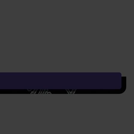
659 Kč
269 Kč
Vyčistit vše
Řadit od:
Nejoblíbenějšího
Zobrazení