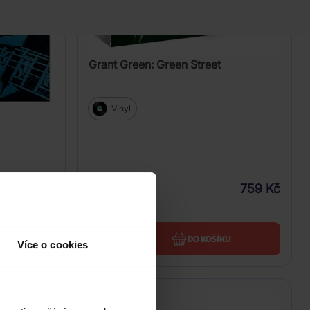
Grant Green: Green Street
Vinyl
759 Kč
Skladem
269 Kč
U
DO KOŠÍKU
Více o cookies