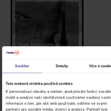
Souhlas
Detaily
Více o cooki
Gipsy Kings: Essential Gipsy Kings
2CD
Tato webová stránka používá cookies
239 Kč
Skladem
K personalizaci obsahu a reklam, poskytování funkcí sociáln
médií a analýze naší návštěvnosti využíváme soubory cooki
DO KOŠÍKU
Informace o tom, jak náš web používáte, sdílíme se svými
partnery pro sociální média, inzerci a analýzy. Partneři tyto