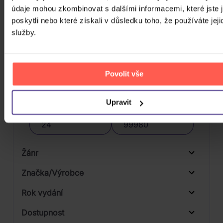
údaje mohou zkombinovat s dalšími informacemi, které jste 
poskytli nebo které získali v důsledku toho, že používáte jeji
FILTRY
služby.
Povolit vše
Cena
Upravit
24 Kč
99980 Kč
Cena od
Cena do
Žánr
Značka/Výrobce
Rok vydání
Folk, World, & Country
Od
Do
Dostupnost
Latin
Sony Music