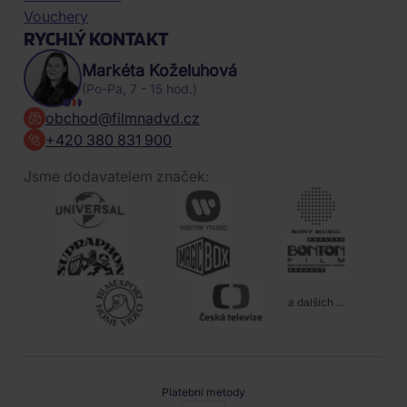
Vouchery
RYCHLÝ KONTAKT
Markéta Koželuhová
(Po-Pa, 7 - 15 hod.)
obchod@filmnadvd.cz
+420 380 831 900
Jsme dodavatelem značek:
a dalších ...
Platební metody