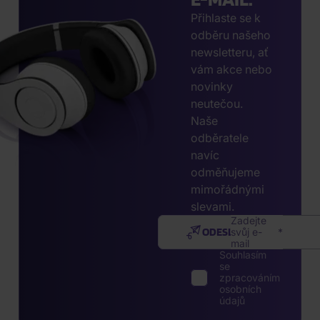
Přihlaste se k
odběru našeho
newsletteru, ať
vám akce nebo
novinky
neutečou.
Naše
odběratele
navíc
odměňujeme
mimořádnými
slevami.
Zadejte
ODESLAT
svůj e-
mail
Souhlasím
se
zpracováním
osobních
údajů