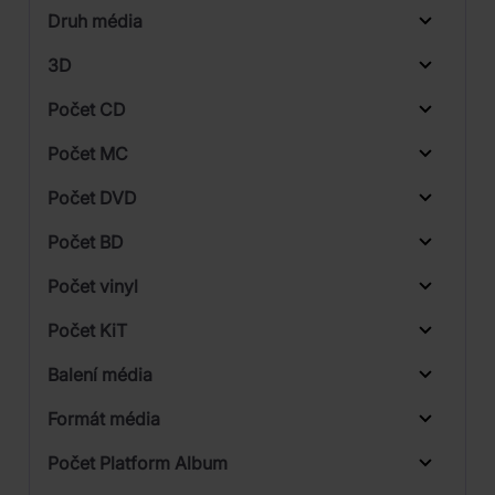
Druh média
Skladem
Pop
3D
Počet CD
CD
Počet MC
Počet DVD
1
Počet BD
2
Počet vinyl
5
Počet KiT
Balení média
Formát média
Počet Platform Album
Plastový obal