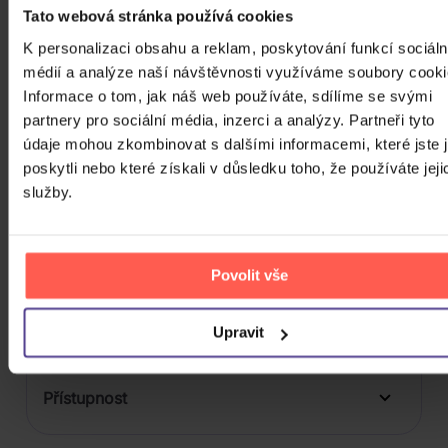
1
Tato webová stránka používá cookies
Počet BD
K personalizaci obsahu a reklam, poskytování funkcí sociáln
médií a analýze naší návštěvnosti využíváme soubory cooki
Počet vinyl
Informace o tom, jak náš web používáte, sdílíme se svými
Počet KiT
partnery pro sociální média, inzerci a analýzy. Partneři tyto
údaje mohou zkombinovat s dalšími informacemi, které jste 
Balení média
poskytli nebo které získali v důsledku toho, že používáte jeji
služby.
Formát média
Počet Platform Album
Povolit vše
Zvuk
Titulky
Upravit
Rok výroby
Přístupnost