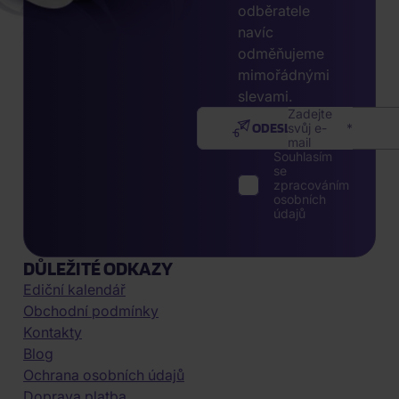
odběratele
navíc
odměňujeme
mimořádnými
slevami.
Zadejte
ODESLAT
svůj e-
mail
Souhlasím
se
zpracováním
osobních
údajů
DŮLEŽITÉ ODKAZY
Ediční kalendář
Obchodní podmínky
Kontakty
Blog
Ochrana osobních údajů
Doprava platba