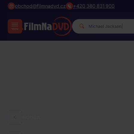
obchod@filmnadvd.cz
+420 380 831 900
Michael J
|
HUDBA