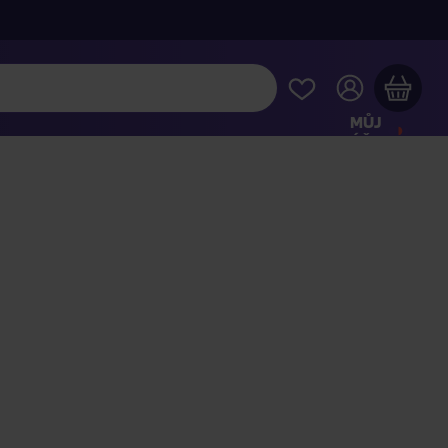
MŮJ
ÚČET
Váš nákupní košík je prázdný
HLÉDNĚTE SI NEJOBLÍBENĚJŠÍ PRODUKTY
kupte ještě za
2 000 Kč
a dopravu máte zdarma
Pokračovat v nákupu