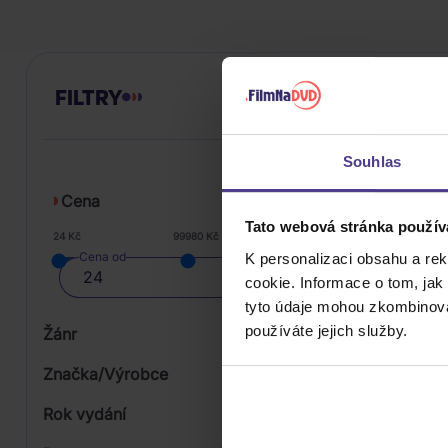
FILTRY
Souhlas
Cena
Tato webová stránka použív
24 Kč
99980 Kč
Cena od
K personalizaci obsahu a re
cookie. Informace o tom, jak
tyto údaje mohou zkombinovat
používáte jejich služby.
Žánr
Značka/Výrobce
Rok vydání
Classical