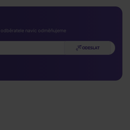
e odběratele navíc odměňujeme
ODESLAT