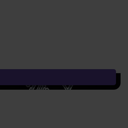
373 Kč
Vyčistit vše
Řadit od:
Nejoblíbenějšího
Zobrazení