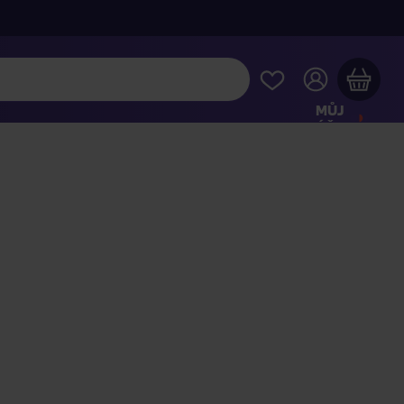
MŮJ
ÚČET
Váš nákupní košík je prázdný
HLÉDNĚTE SI NEJOBLÍBENĚJŠÍ PRODUKTY
kupte ještě za
2 000 Kč
a dopravu máte zdarma
Pokračovat v nákupu