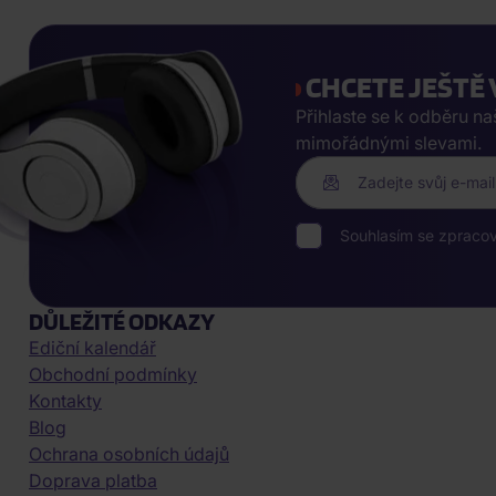
CHCETE JEŠTĚ 
Přihlaste se k odběru n
mimořádnými slevami.
Zadejte svůj e-mail
Souhlasím se zpraco
DŮLEŽITÉ ODKAZY
Ediční kalendář
Obchodní podmínky
Kontakty
Blog
Ochrana osobních údajů
Doprava platba