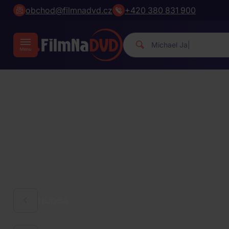
obchod@filmnadvd.cz
+420 380 831 900
Michael Jack
|
HUDBA