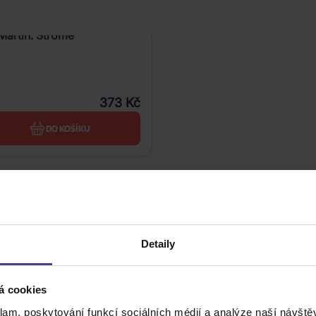
Martin: Ströme
373 Kč
DO KOŠÍKU
Detaily
á cookies
klam, poskytování funkcí sociálních médií a analýze naší návšt