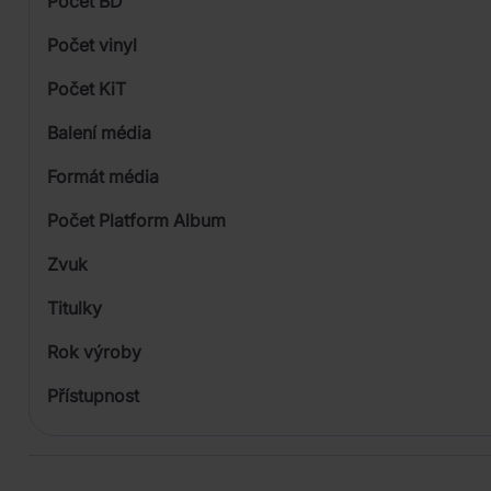
Počet BD
Počet vinyl
Počet KiT
Balení média
1
Formát média
Počet Platform Album
Zvuk
LP
Titulky
Rok výroby
Přístupnost