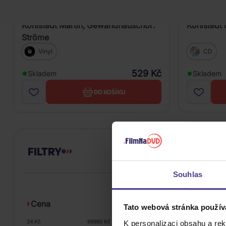
Kohlstedt Martin, Gewandhauschor:
Kohlstedt 
Ströme
Vinyl
CD
529 Kč
Skladem
Skladem
DO KOŠÍKU
FILTRY
Souhlas
Cena
Tato webová stránka použív
24 Kč
99980 Kč
K personalizaci obsahu a re