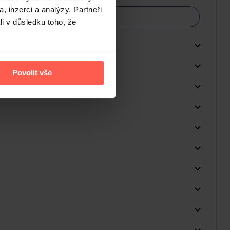
, inzerci a analýzy. Partneři
li v důsledku toho, že
Povolit vše
Do