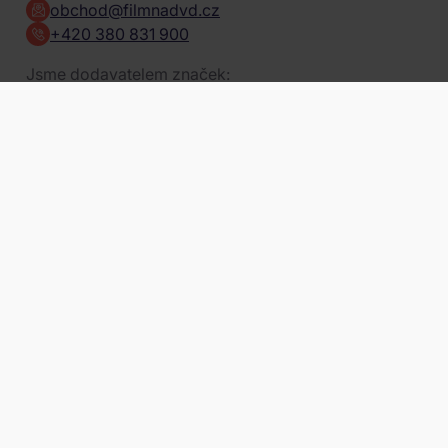
obchod@filmnadvd.cz
+420 380 831 900
Jsme dodavatelem značek:
obchod@filmnadvd.cz
+420 380 831 900
a dalších ...
Platební metody
Způsob doručení
Projekty EU