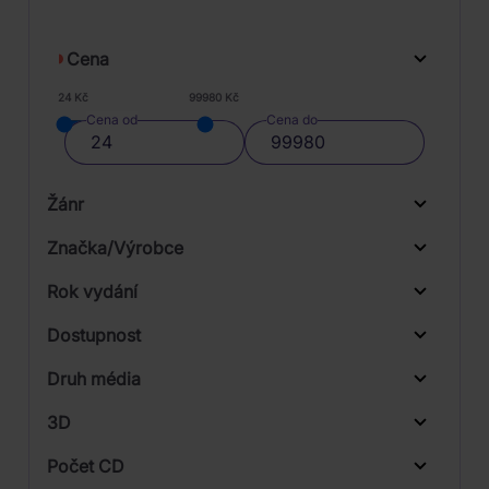
Cena
24 Kč
99980 Kč
Cena od
Cena do
Žánr
Značka/Výrobce
Rok vydání
Electronic
Od
Do
Dostupnost
Pop
BMG
Druh média
Skladem
Rock
Universal
3D
Počet CD
CD