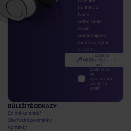
novinky
neutečou.
Naše
odběratele
navíc
odměňujeme
mimořádnými
slevami.
Zadejte
ODESLAT
svůj e-
mail
Souhlasím
se
zpracováním
osobních
údajů
DŮLEŽITÉ ODKAZY
Ediční kalendář
Obchodní podmínky
Kontakty