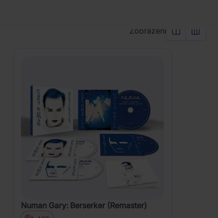
Vyčistit vše
Řadit od:
Nejoblíbenějšího
PRODUKTY
Zobrazení
Numan Gary: Berserker (Remaster)