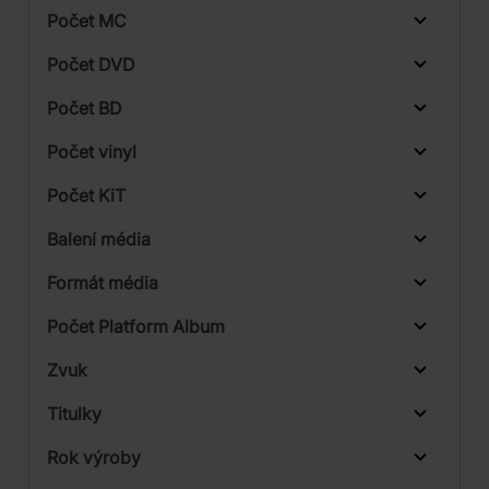
Počet MC
Vinyl
Počet DVD
Blu-ray
1
Počet BD
2
Počet vinyl
4
Počet KiT
Balení média
2
Formát média
3
Počet Platform Album
Digipack
Zvuk
LP
Titulky
Rok výroby