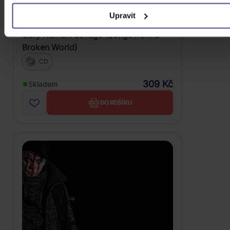
Upravit
Gary Numan: Savage (Songs from a
Broken World)
CD
309 Kč
Skladem
DO KOŠÍKU