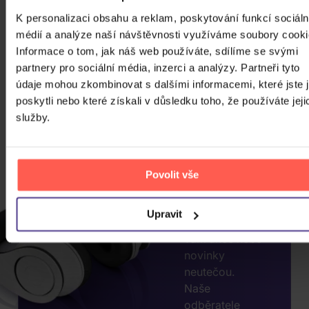
K personalizaci obsahu a reklam, poskytování funkcí sociáln
médií a analýze naší návštěvnosti využíváme soubory cooki
Informace o tom, jak náš web používáte, sdílíme se svými
CHCETE
partnery pro sociální média, inzerci a analýzy. Partneři tyto
JEŠTĚ
údaje mohou zkombinovat s dalšími informacemi, které jste 
poskytli nebo které získali v důsledku toho, že používáte jeji
VÍCE
služby.
SLEV?
ZADEJTE
E-MAIL.
Povolit vše
Přihlaste se k
odběru našeho
Upravit
newsletteru, ať
vám akce nebo
novinky
neutečou.
Naše
odběratele