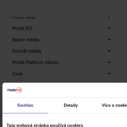
Počet BD
Počet vinyl
Počet KiT
Balení média
Formát média
Počet Platform Album
Zvuk
Titulky
Rok výroby
Souhlas
Detaily
Více o cooki
Přístupnost
Tato webová stránka používá cookies