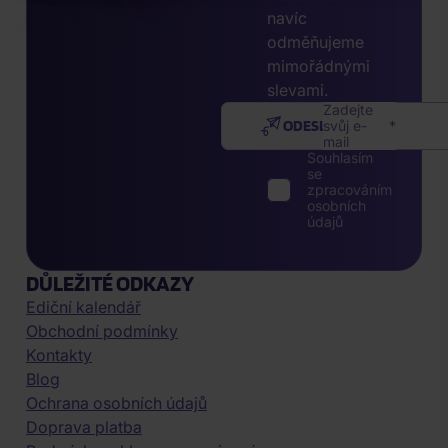
navíc
odměňujeme
mimořádnými
slevami.
Zadejte
ODESLAT
svůj e-
mail
Souhlasím
se
zpracováním
osobních
údajů
DŮLEŽITÉ ODKAZY
Ediční kalendář
Obchodní podmínky
Kontakty
Blog
Ochrana osobních údajů
Doprava platba