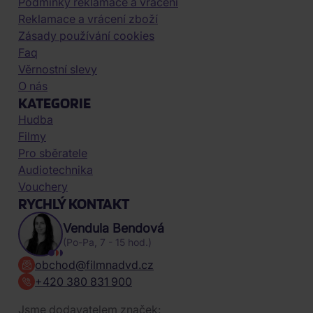
Podmínky reklamace a vrácení
Reklamace a vrácení zboží
Zásady používání cookies
Faq
Věrnostní slevy
O nás
KATEGORIE
Hudba
Filmy
Pro sběratele
Audiotechnika
Vouchery
RYCHLÝ KONTAKT
Vendula Bendová
(Po-Pa, 7 - 15 hod.)
obchod@filmnadvd.cz
+420 380 831 900
Jsme dodavatelem značek: