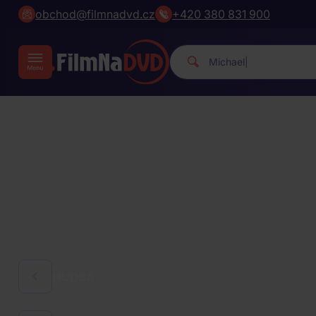
obchod@filmnadvd.cz
+420 380 831 900
Michael Jackson.
|
HUDBA