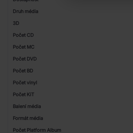
Funk / Soul
Universal
Druh média
Skladem
Pop
3D
Počet CD
CD
Počet MC
Počet DVD
1
Počet BD
Počet vinyl
Počet KiT
Balení média
Formát média
Počet Platform Album