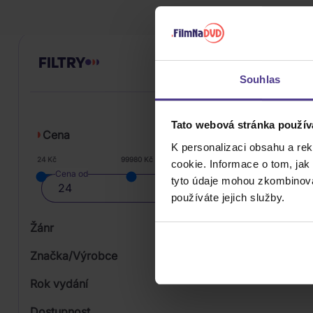
FILTRY
Souhlas
Tato webová stránka použív
Cena
K personalizaci obsahu a re
24 Kč
99980 Kč
cookie. Informace o tom, jak
Cena od
tyto údaje mohou zkombinovat
používáte jejich služby.
Žánr
Značka/Výrobce
Rok vydání
Electronic
Od
Dostupnost