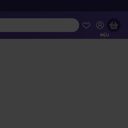
MŮJ
ÚČET
Váš nákupní košík je prázdný
HLÉDNĚTE SI NEJOBLÍBENĚJŠÍ PRODUKTY
kupte ještě za
2 000 Kč
a dopravu máte zdarma
Pokračovat v nákupu