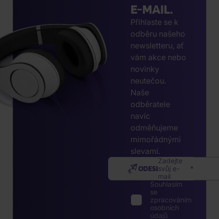
E-MAIL.
Přihlaste se k
odběru našeho
newsletteru, ať
vám akce nebo
novinky
neutečou.
Naše
odběratele
navíc
odměňujeme
mimořádnými
slevami.
Zadejte
ODESLAT
svůj e-
mail
Souhlasím
se
zpracováním
osobních
údajů