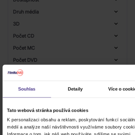
Sony Music
Druh média
Skladem
3D
Počet CD
Vinyl
Počet MC
Počet DVD
Počet BD
Počet vinyl
Souhlas
Detaily
Více o cooki
Počet KiT
Balení média
Tato webová stránka používá cookies
3
K personalizaci obsahu a reklam, poskytování funkcí sociáln
Formát média
médií a analýze naší návštěvnosti využíváme soubory cooki
Počet Platform Album
Informace o tom, jak náš web používáte, sdílíme se svými