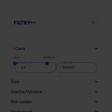
FILTRY
Cena
24 Kč
99980 Kč
Cena od
Cena do
Žánr
Značka/Výrobce
Rok vydání
Rock
Od
Do
Dostupnost