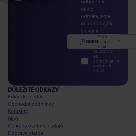
odběratele
navíc
odměňujeme
mimořádnými
slevami.
Zadejte
ODESLAT
svůj e-
mail
Souhlasím
se
zpracováním
osobních
údajů
DŮLEŽITÉ ODKAZY
Ediční kalendář
Obchodní podmínky
Kontakty
Blog
Ochrana osobních údajů
Doprava platba