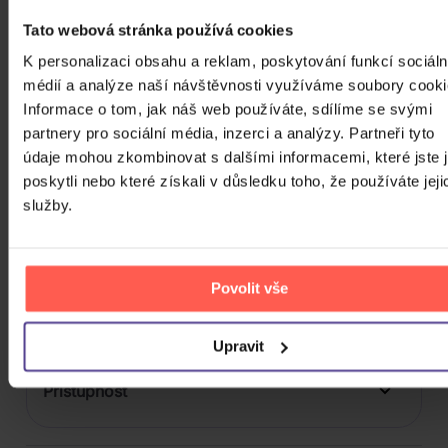
3
Počet BD
Tato webová stránka používá cookies
K personalizaci obsahu a reklam, poskytování funkcí sociáln
Počet vinyl
médií a analýze naší návštěvnosti využíváme soubory cooki
Počet KiT
Informace o tom, jak náš web používáte, sdílíme se svými
partnery pro sociální média, inzerci a analýzy. Partneři tyto
Balení média
údaje mohou zkombinovat s dalšími informacemi, které jste 
poskytli nebo které získali v důsledku toho, že používáte jeji
Formát média
služby.
Počet Platform Album
Plastový obal
Zvuk
Povolit vše
Titulky
Upravit
Rok výroby
Přístupnost