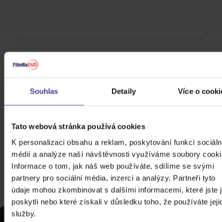
Rok výroby
Přístupnost
Souhlas
Detaily
Více o cooki
CHCETE
JEŠTĚ
Tato webová stránka používá cookies
VÍCE
K personalizaci obsahu a reklam, poskytování funkcí sociáln
SLEV?
médií a analýze naší návštěvnosti využíváme soubory cooki
ZADEJTE
Informace o tom, jak náš web používáte, sdílíme se svými
E-MAIL.
partnery pro sociální média, inzerci a analýzy. Partneři tyto
údaje mohou zkombinovat s dalšími informacemi, které jste 
Přihlaste se k
poskytli nebo které získali v důsledku toho, že používáte jeji
odběru našeho
služby.
newsletteru, ať