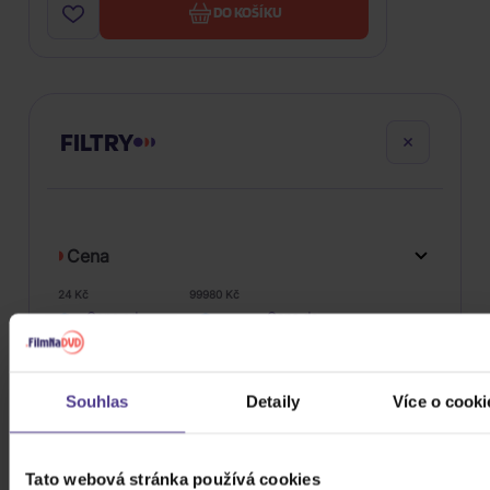
DO KOŠÍKU
FILTRY
Cena
24 Kč
99980 Kč
Cena od
Cena do
Žánr
Souhlas
Detaily
Více o cooki
Značka/Výrobce
Tato webová stránka používá cookies
Rok vydání