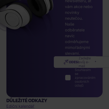
newsletteru, ať
vám akce nebo
novinky
neutečou.
Naše
odběratele
navíc
odměňujeme
mimořádnými
slevami.
Zadejte
ODESLAT
svůj e-
mail
Souhlasím
se
zpracováním
osobních
údajů
DŮLEŽITÉ ODKAZY
Ediční kalendář