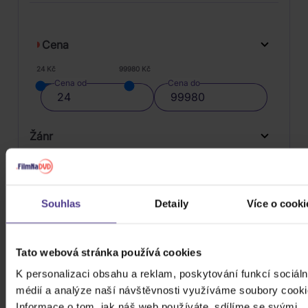
Cena
24 Kč
99980 Kč
Cena od
Cena do
Žánr
Značka/Výrobce
Rok vydání
Pop
Souhlas
Detaily
Více o cooki
Od
Do
Dostupnost
Rock
Warner
Druh média
Tato webová stránka používá cookies
Skladem
3D
K personalizaci obsahu a reklam, poskytování funkcí sociáln
médií a analýze naší návštěvnosti využíváme soubory cooki
Počet CD
Informace o tom, jak náš web používáte, sdílíme se svými