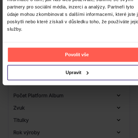
CD
partnery pro sociální média, inzerci a analýzy. Partneři tyto
Počet MC
údaje mohou zkombinovat s dalšími informacemi, které jste 
Vinyl
Počet DVD
poskytli nebo které získali v důsledku toho, že používáte jeji
1
služby.
Počet BD
Počet vinyl
Povolit vše
Počet KiT
Balení média
Upravit
1
Formát média
Počet Platform Album
Zvuk
LP
Titulky
Rok výroby