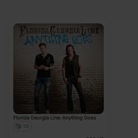
PRODUKTY
Country
Zobrazení
Florida Georgia Line: Anything Goes
CD