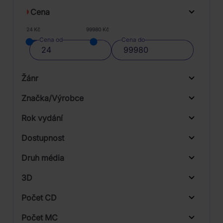
Cena
24 Kč
99980 Kč
Cena od
Cena do
Žánr
Značka/Výrobce
Rok vydání
Folk, World, & Country
Od
Do
Dostupnost
Pop
Universal
Druh média
Skladem
Rock
3D
Počet CD
CD
Počet MC