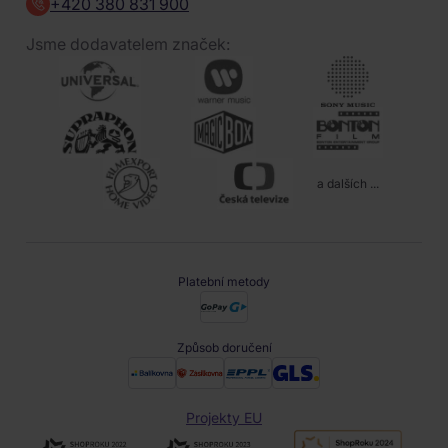
+420 380 831 900
Jsme dodavatelem značek:
a dalších ...
Platební metody
Způsob doručení
Projekty EU