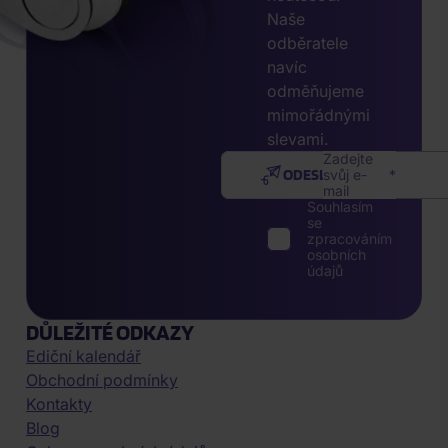
Naše
odběratele
navíc
odměňujeme
mimořádnými
slevami.
Zadejte
ODESLAT
svůj e-
mail
Souhlasím
se
zpracováním
osobních
údajů
DŮLEŽITÉ ODKAZY
Ediční kalendář
Obchodní podmínky
Kontakty
Blog