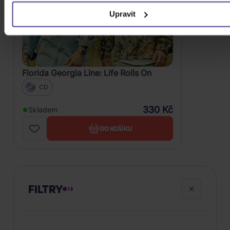
Upravit
Florida Georgia Line: Life Rolls On
CD
330 Kč
Skladem
DO KOŠÍKU
FILTRY