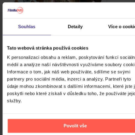
Florida Georgia Line: The Acoustic
Souhlas
Detaily
Více o cooki
Sessions
CD
Tato webová stránka používá cookies
330 Kč
Skladem
K personalizaci obsahu a reklam, poskytování funkcí sociáln
DO KOŠÍKU
médií a analýze naší návštěvnosti využíváme soubory cooki
Informace o tom, jak náš web používáte, sdílíme se svými
partnery pro sociální média, inzerci a analýzy. Partneři tyto
údaje mohou zkombinovat s dalšími informacemi, které jste 
poskytli nebo které získali v důsledku toho, že používáte jeji
služby.
Povolit vše