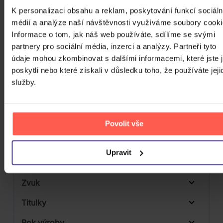
Počet CD
K personalizaci obsahu a reklam, poskytování funkcí sociáln
CD
médií a analýze naší návštěvnosti využíváme soubory cooki
Počet MC
Informace o tom, jak náš web používáte, sdílíme se svými
Počet DVD
partnery pro sociální média, inzerci a analýzy. Partneři tyto
1
údaje mohou zkombinovat s dalšími informacemi, které jste 
Počet BD
poskytli nebo které získali v důsledku toho, že používáte jeji
služby.
Počet vinyl
Počet KiT
Balení média
Povolit vše
Formát média
Upravit
Počet Platform Album
Zvuk
Titulky
Rok výroby