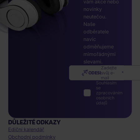
vám akce nebo
novinky
neutečou.
Naše
odběratele
navíc
odměňujeme
mimořádnými
slevami.
Zadejte
ODESLAT
svůj e-
mail
Souhlasím
se
zpracováním
osobních
údajů
DŮLEŽITÉ ODKAZY
Ediční kalendář
Obchodní podmínky