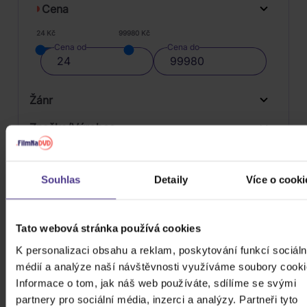
Cena
24 Kč
99980 Kč
Cena od
Cena do
Žánr
Značka/Výrobce
Rok vydání
Electronic
Souhlas
Detaily
Více o cooki
Od
Do
Dostupnost
Hip Hop
BMG
Druh média
Skladem
Pop
Sony Music
Tato webová stránka používá cookies
3D
K personalizaci obsahu a reklam, poskytování funkcí sociáln
Počet CD
médií a analýze naší návštěvnosti využíváme soubory cooki
Vinyl
Informace o tom, jak náš web používáte, sdílíme se svými
Počet MC
partnery pro sociální média, inzerci a analýzy. Partneři tyto