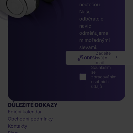
neutečou.
Naše
odběratele
navíc
odměňujeme
mimořádnými
slevami.
Zadejte
ODESLAT
svůj e-
mail
Souhlasím
se
zpracováním
osobních
údajů
DŮLEŽITÉ ODKAZY
Ediční kalendář
Obchodní podmínky
Kontakty