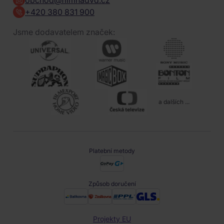
obchod@filmnadvd.cz
+420 380 831 900
Jsme dodavatelem značek:
a dalších ...
Platební metody
Způsob doručení
Projekty EU