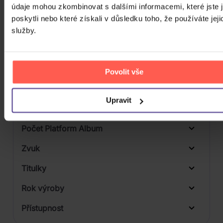
údaje mohou zkombinovat s dalšími informacemi, které jste 
Počet DVD
poskytli nebo které získali v důsledku toho, že používáte jeji
Počet BD
služby.
Počet vinyl
Počet KiT
Povolit vše
Balení média
2
Upravit
Formát média
Počet Platform Album
Zvuk
LP
Titulky
Rok výroby
Přístupnost