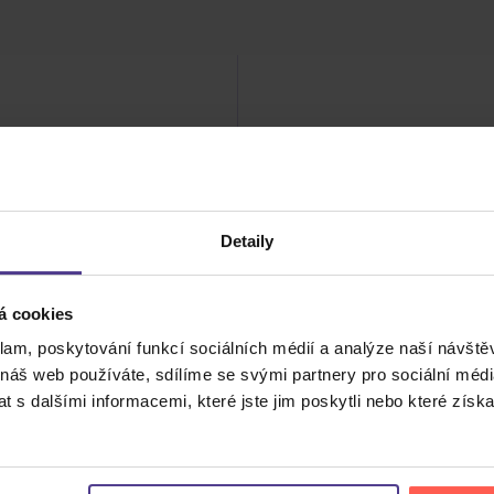
elix - 10x Felix Holzmann
179 Kč
HLÍDAT DOSTUPNOST
Detaily
á cookies
klam, poskytování funkcí sociálních médií a analýze naší návšt
 náš web používáte, sdílíme se svými partnery pro sociální média
 s dalšími informacemi, které jste jim poskytli nebo které získa