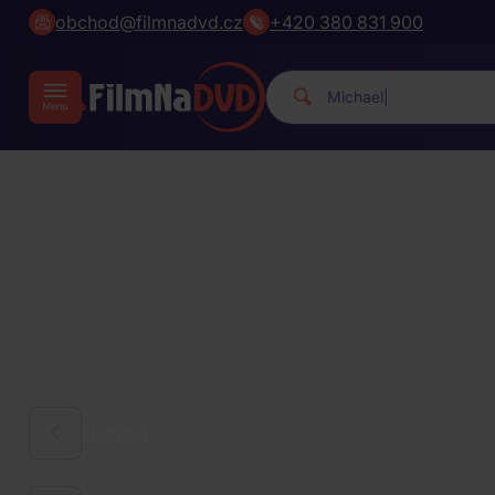
obchod@filmnadvd.cz
+420 380 831 900
Michael Jackson.
|
HUDBA