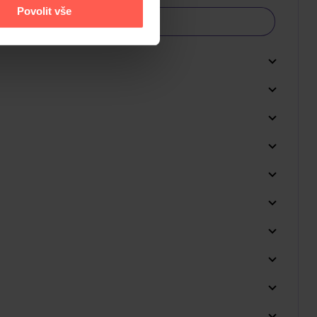
Povolit vše
Do