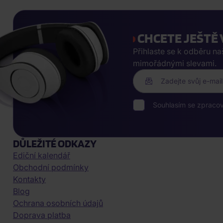
CHCETE JEŠTĚ 
Přihlaste se k odběru n
mimořádnými slevami.
Zadejte svůj e-mail
Souhlasím se zpraco
DŮLEŽITÉ ODKAZY
Ediční kalendář
Obchodní podmínky
Kontakty
Blog
Ochrana osobních údajů
Doprava platba