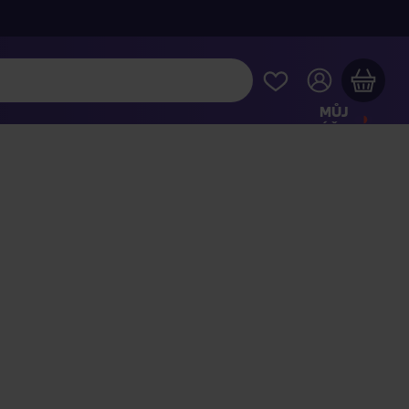
MŮJ
ÚČET
Váš nákupní košík je prázdný
HLÉDNĚTE SI NEJOBLÍBENĚJŠÍ PRODUKTY
kupte ještě za
2 000 Kč
a dopravu máte zdarma
Pokračovat v nákupu