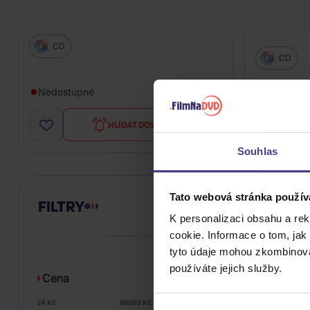
Holzmann Felix: Šprechty v plném
Holzmann F
počtu
CD
CD
319 Kč
Nedostupné
Do týdne
HLÍDAT DOSTUPNOST
Souhlas
Tato webová stránka použív
FILTRY
K personalizaci obsahu a re
cookie. Informace o tom, jak
tyto údaje mohou zkombinovat
používáte jejich služby.
Cena
24 Kč
99980 Kč