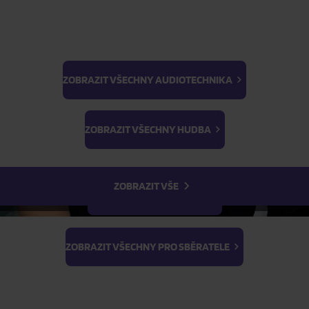
Do týdne
FILTR
ZOBRAZIT VŠECHNY AUDIOTECHNIKA
BTS
Light Stick & Keyring
ZOBRAZIT VŠECHNY HUDBA
Stray Kids
ZOBRAZIT VŠE
ZOBRAZIT VŠECHNY FILMY
ZOBRAZIT VŠECHNY PRO SBĚRATELE