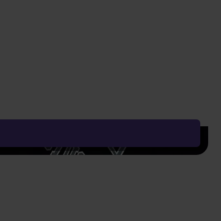
Vyčistit vše
Řadit od:
Nejoblíbenějšího
Zobrazení