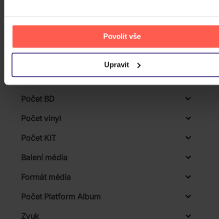
Druh média
Skladem
3D
Povolit vše
Počet CD
CD
Počet MC
Upravit
Vinyl
Počet DVD
1
Počet BD
Počet vinyl
Počet KiT
Balení média
1
Formát média
Počet Platform Album
Zvuk