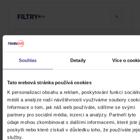
FILTRY
Cena
Souhlas
Detaily
Více o cooki
24 Kč
99980 Kč
Cena od
Cena do
Tato webová stránka používá cookies
Žánr
K personalizaci obsahu a reklam, poskytování funkcí sociáln
médií a analýze naší návštěvnosti využíváme soubory cooki
Značka/Výrobce
Informace o tom, jak náš web používáte, sdílíme se svými
partnery pro sociální média, inzerci a analýzy. Partneři tyto
Rok vydání
Classical
údaje mohou zkombinovat s dalšími informacemi, které jste 
Od
Do
Dostupnost
poskytli nebo které získali v důsledku toho, že používáte jeji
Electronic
Universal
služby.