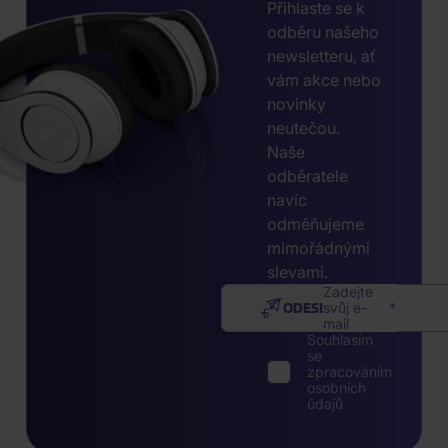
Přihlaste se k
odběru našeho
newsletteru, ať
vám akce nebo
novinky
neutečou.
Naše
odběratele
navíc
odměňujeme
mimořádnými
slevami.
Zadejte
ODESLAT
svůj e-
mail
Souhlasím
se
zpracováním
osobních
údajů