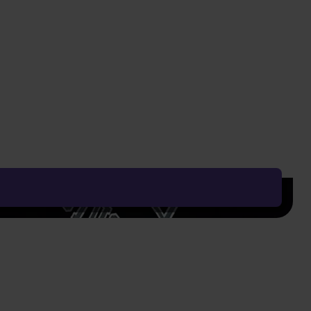
Vyčistit vše
Řadit od:
Nejoblíbenějšího
Zobrazení