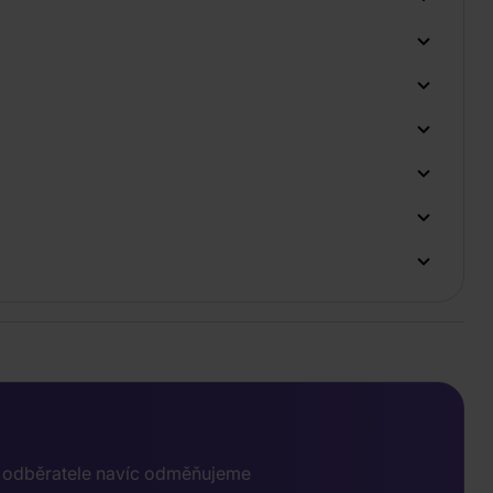
e odběratele navíc odměňujeme