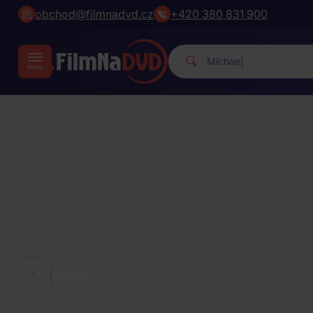
obchod@filmnadvd.cz
+420 380 831 900
Michael Jackson.
|
HUDBA