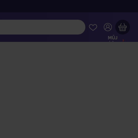
MŮJ
ÚČET
Váš nákupní košík je prázdný
HLÉDNĚTE SI NEJOBLÍBENĚJŠÍ PRODUKTY
kupte ještě za
2 000 Kč
a dopravu máte zdarma
Pokračovat v nákupu