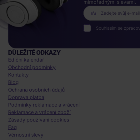
mimořádnými slevami.
Zadejte svůj e-mail
Souhlasím se zpraco
DŮLEŽITÉ ODKAZY
Ediční kalendář
Obchodní podmínky
Kontakty
Blog
Ochrana osobních údajů
Doprava platba
Podmínky reklamace a vrácení
Reklamace a vrácení zboží
Zásady používání cookies
Faq
Věrnostní slevy