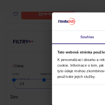
729 Kč
Skladem
DO KOŠÍKU
Souhlas
FILTRY
Tato webová stránka použív
K personalizaci obsahu a re
cookie. Informace o tom, jak
Cena
tyto údaje mohou zkombinovat
24 Kč
99980 Kč
používáte jejich služby.
Cena od
Žánr