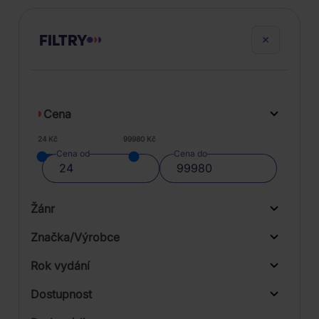
FILTRY
Cena
24 Kč
99980 Kč
Cena od
Cena do
Žánr
Značka/Výrobce
Rok vydání
Blues
Od
Do
Dostupnost
Folk, World, & Country
Supraphon