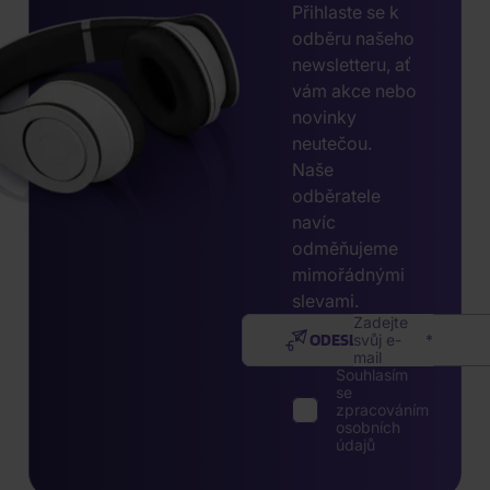
Přihlaste se k
odběru našeho
newsletteru, ať
vám akce nebo
novinky
neutečou.
Naše
odběratele
navíc
odměňujeme
mimořádnými
slevami.
Zadejte
ODESLAT
svůj e-
mail
Souhlasím
se
zpracováním
osobních
údajů