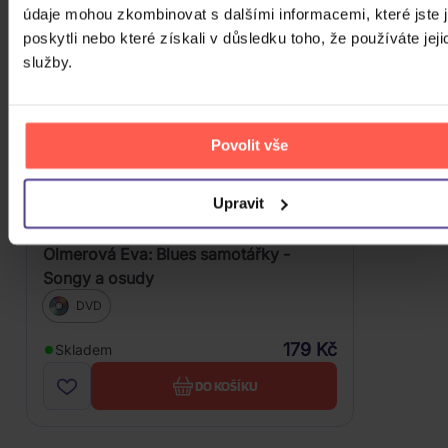
údaje mohou zkombinovat s dalšími informacemi, které jste 
poskytli nebo které získali v důsledku toho, že používáte jeji
služby.
Povolit vše
Upravit
Olmerová Eva: Blues samotářky -
Songy a osudy
DVD
179 Kč
Skladem
DO KOŠÍKU