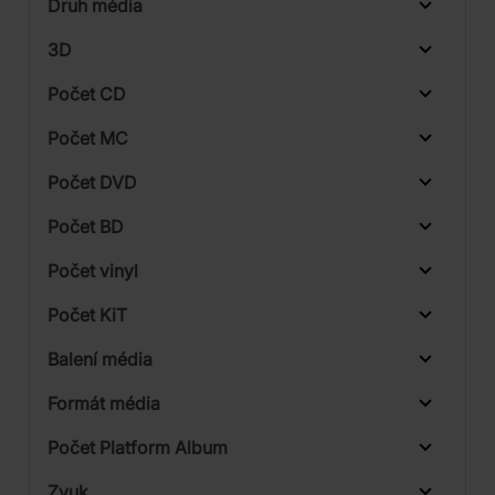
Druh média
Skladem
Jazz
3D
Pop
Počet CD
CD
Počet MC
Vinyl
Počet DVD
DVD
1
Počet BD
Počet vinyl
1
Počet KiT
Balení média
1
Formát média
Počet Platform Album
Plastový obal
Zvuk