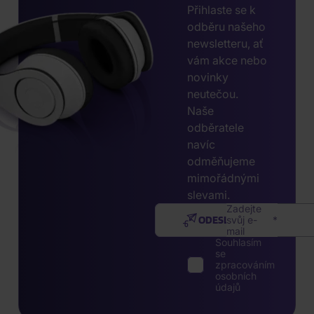
Přihlaste se k
odběru našeho
newsletteru, ať
vám akce nebo
novinky
neutečou.
Naše
odběratele
navíc
odměňujeme
mimořádnými
slevami.
Zadejte
ODESLAT
svůj e-
mail
Souhlasím
se
zpracováním
osobních
údajů