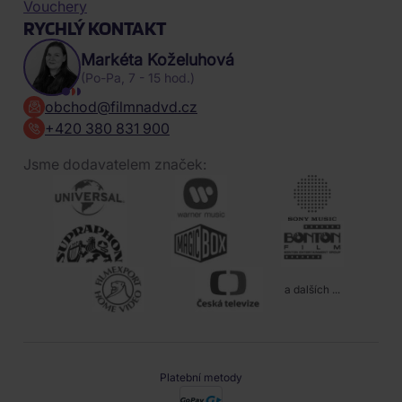
Vouchery
RYCHLÝ KONTAKT
Markéta Koželuhová
(Po-Pa, 7 - 15 hod.)
obchod@filmnadvd.cz
+420 380 831 900
Jsme dodavatelem značek:
a dalších ...
Platební metody