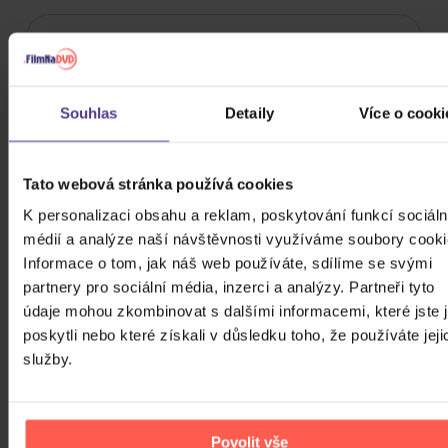
FILTRY
Souhlas
Detaily
Více o cooki
Cena
Tato webová stránka používá cookies
24 Kč
99980 Kč
K personalizaci obsahu a reklam, poskytování funkcí sociáln
Cena od
Cena do
médií a analýze naší návštěvnosti využíváme soubory cooki
Informace o tom, jak náš web používáte, sdílíme se svými
partnery pro sociální média, inzerci a analýzy. Partneři tyto
Žánr
údaje mohou zkombinovat s dalšími informacemi, které jste 
Značka/Výrobce
poskytli nebo které získali v důsledku toho, že používáte jeji
služby.
Rok vydání
Classical
Od
Do
Dostupnost
Warner
Povolit vše