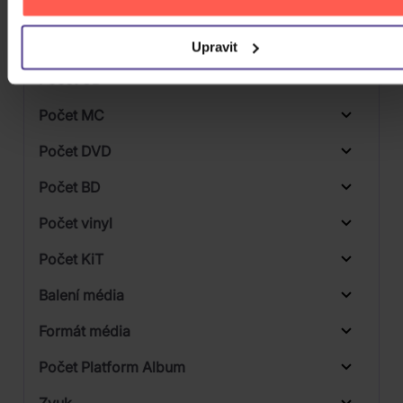
Druh média
Skladem
3D
Upravit
Počet CD
CD
Počet MC
Počet DVD
2
Počet BD
Počet vinyl
Počet KiT
Balení média
Formát média
Počet Platform Album
Plastový obal