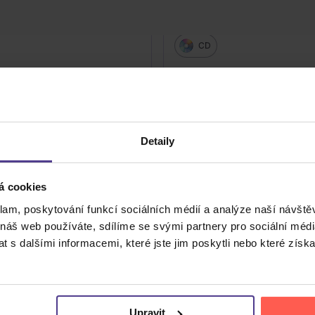
k: Clap!
Truffaz Erik: Rollin'
CD
439 Kč
Skladem
DO KOŠÍKU
DO KOŠÍK
Detaily
á cookies
klam, poskytování funkcí sociálních médií a analýze naší návšt
 náš web používáte, sdílíme se svými partnery pro sociální média
 s dalšími informacemi, které jste jim poskytli nebo které získa
Cena do
Upravit