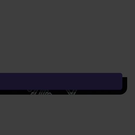
389 Kč
Vyčistit vše
Řadit od:
Nejoblíbenějšího
Zobrazení