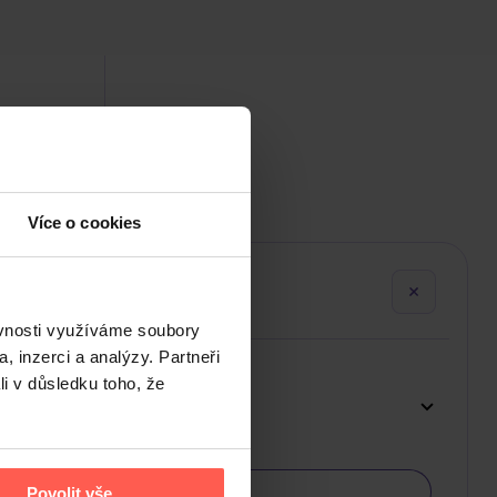
389 Kč
U
Více o cookies
ěvnosti využíváme soubory
, inzerci a analýzy. Partneři
li v důsledku toho, že
Povolit vše