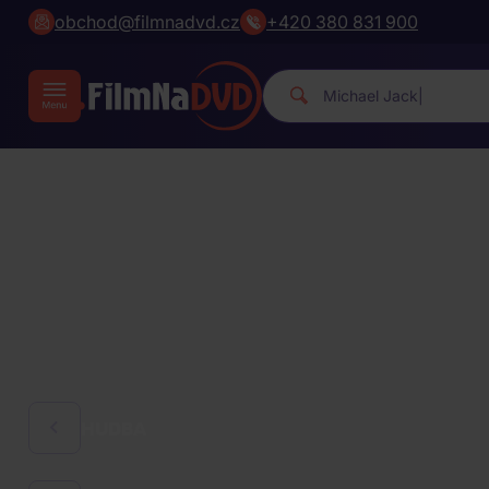
obchod@filmnadvd.cz
+420 380 831 900
Michael Jack
|
HUDBA