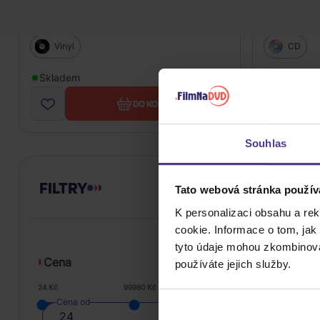
Truffaz Erik: Rollin'
Truffaz Eri
Vinyl
CD
759 Kč
Skladem
Skladem
DO KOŠÍKU
Souhlas
FILTRY
Tato webová stránka použív
K personalizaci obsahu a re
cookie. Informace o tom, jak
tyto údaje mohou zkombinovat
Cena
používáte jejich služby.
24 Kč
99980 Kč
Cena od