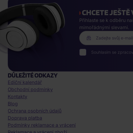
CHCETE JEŠTĚ 
Přihlaste se k odběru n
mimořádnými slevami.
Zadejte svůj e-mail
Souhlasím se zpraco
DŮLEŽITÉ ODKAZY
Ediční kalendář
Obchodní podmínky
Kontakty
Blog
Ochrana osobních údajů
Doprava platba
Podmínky reklamace a vrácení
Reklamace a vrácení zboží