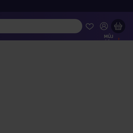
MŮJ
ÚČET
Váš nákupní košík je prázdný
HLÉDNĚTE SI NEJOBLÍBENĚJŠÍ PRODUKTY
kupte ještě za
2 000 Kč
a dopravu máte zdarma
Pokračovat v nákupu