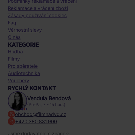
Podmínky reklamace a vrácení
Reklamace a vrácení zboží
Zásady používání cookies
Faq
Věrnostní slevy
O nás
KATEGORIE
Hudba
Filmy
Pro sběratele
Audiotechnika
Vouchery
RYCHLÝ KONTAKT
Vendula Bendová
(Po-Pa, 7 - 15 hod.)
obchod@filmnadvd.cz
+420 380 831 900
Jsme dodavatelem značek: