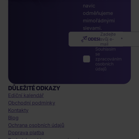
navíc
odměňujeme
mimořádnými
slevami.
Zadejte
ODESLAT
svůj e-
mail
Souhlasím
se
zpracováním
osobních
údajů
DŮLEŽITÉ ODKAZY
Ediční kalendář
Obchodní podmínky
Kontakty
Blog
Ochrana osobních údajů
Doprava platba