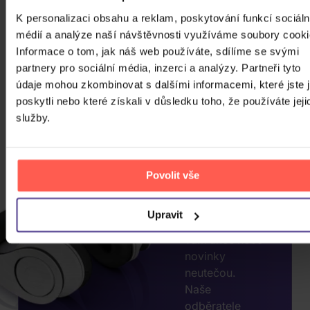
K personalizaci obsahu a reklam, poskytování funkcí sociáln
médií a analýze naší návštěvnosti využíváme soubory cooki
Informace o tom, jak náš web používáte, sdílíme se svými
CHCETE
partnery pro sociální média, inzerci a analýzy. Partneři tyto
JEŠTĚ
údaje mohou zkombinovat s dalšími informacemi, které jste 
poskytli nebo které získali v důsledku toho, že používáte jeji
VÍCE
služby.
SLEV?
ZADEJTE
E-MAIL.
Povolit vše
Přihlaste se k
odběru našeho
Upravit
newsletteru, ať
vám akce nebo
novinky
neutečou.
Naše
odběratele