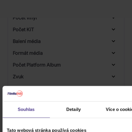
Počet BD
Počet vinyl
Počet KiT
Balení média
Formát média
Počet Platform Album
Zvuk
Titulky
Rok výroby
Souhlas
Detaily
Více o cooki
Přístupnost
Tato webová stránka používá cookies