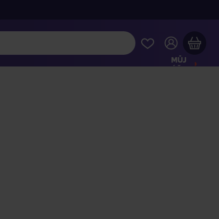
MŮJ
ÚČET
Váš nákupní košík je prázdný
HLÉDNĚTE SI NEJOBLÍBENĚJŠÍ PRODUKTY
kupte ještě za
2 000 Kč
a dopravu máte zdarma
Pokračovat v nákupu