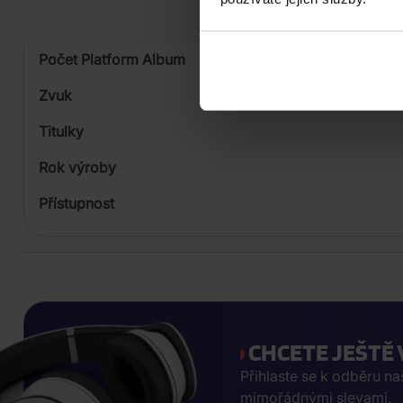
Formát média
Počet Platform Album
Zvuk
Titulky
Rok výroby
Přístupnost
CHCETE JEŠTĚ 
Přihlaste se k odběru n
mimořádnými slevami.