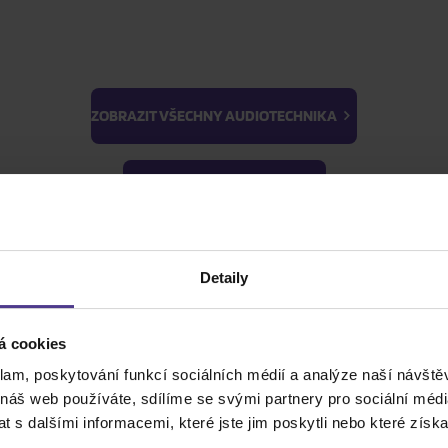
ZOBRAZIT VŠECHNY AUDIOTECHNIKA
BTS
Light Stick & Keyring
ZOBRAZIT VŠECHNY HUDBA
Stray Kids
ZOBRAZIT VŠE
Detaily
ZOBRAZIT VŠECHNY FILMY
á cookies
ZOBRAZIT VŠECHNY PRO SBĚRATELE
klam, poskytování funkcí sociálních médií a analýze naší návšt
 náš web používáte, sdílíme se svými partnery pro sociální média
 s dalšími informacemi, které jste jim poskytli nebo které získa