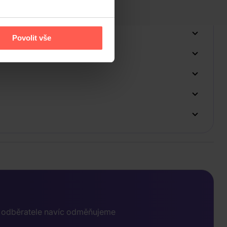
Povolit vše
e odběratele navíc odměňujeme