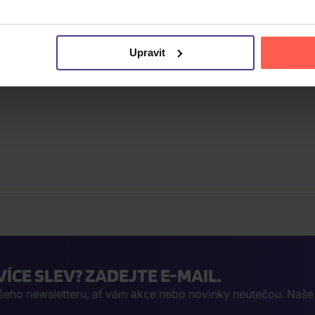
Upravit
VÍCE SLEV? ZADEJTE E-MAIL.
ašeho newsletteru, ať vám akce nebo novinky neutečou. Naš