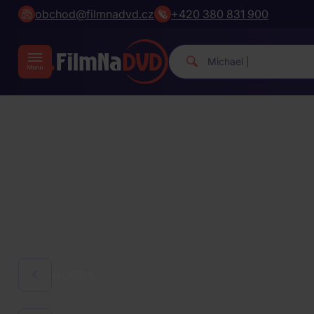
obchod@filmnadvd.cz
+420 380 831 900
Michael Jackson.
|
HUDBA