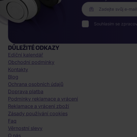
Zadejte svůj e-mail
Souhlasím se zpraco
DŮLEŽITÉ ODKAZY
Ediční kalendář
Obchodní podmínky
Kontakty
Blog
Ochrana osobních údajů
Doprava platba
Podmínky reklamace a vrácení
Reklamace a vrácení zboží
Zásady používání cookies
Faq
Věrnostní slevy
O nás