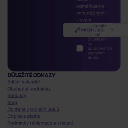
odměňujeme
mimořádnými
slevami.
Zadejte
ODESLAT
svůj e-
mail
Souhlasím
se
zpracováním
osobních
údajů
DŮLEŽITÉ ODKAZY
Ediční kalendář
Obchodní podmínky
Kontakty
Blog
Ochrana osobních údajů
Doprava platba
Podmínky reklamace a vrácení