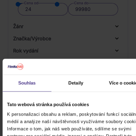
Cena od
Cena do
Žánr
Značka/Výrobce
Rok vydání
Classical
Od
Do
Dostupnost
Universal
Druh média
Skladem
Souhlas
Detaily
Více o cooki
3D
Počet CD
CD
Tato webová stránka používá cookies
Počet MC
K personalizaci obsahu a reklam, poskytování funkcí sociáln
médií a analýze naší návštěvnosti využíváme soubory cooki
Počet DVD
2
Informace o tom, jak náš web používáte, sdílíme se svými
Počet BD
partnery pro sociální média, inzerci a analýzy. Partneři tyto