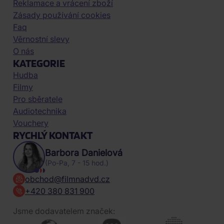
Reklamace a vrácení zboží
Zásady používání cookies
Faq
Věrnostní slevy
O nás
KATEGORIE
Hudba
Filmy
Pro sběratele
Audiotechnika
Vouchery
RYCHLÝ KONTAKT
Barbora Danielová
(Po-Pa, 7 - 15 hod.)
obchod@filmnadvd.cz
+420 380 831 900
Jsme dodavatelem značek: