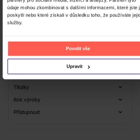
údaje mohou zkombinovat s dalšími informacemi, které jste 
Počet vinyl
poskytli nebo které získali v důsledku toho, že používáte jeji
služby.
Počet KiT
Balení média
Povolit vše
Formát média
Počet Platform Album
Upravit
Plastový obal
Zvuk
Titulky
Rok výroby
Přístupnost