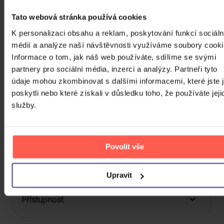
Tato webová stránka používá cookies
Počet BD
K personalizaci obsahu a reklam, poskytování funkcí sociáln
Počet vinyl
médií a analýze naší návštěvnosti využíváme soubory cooki
Informace o tom, jak náš web používáte, sdílíme se svými
Počet KiT
partnery pro sociální média, inzerci a analýzy. Partneři tyto
Balení média
údaje mohou zkombinovat s dalšími informacemi, které jste 
1
poskytli nebo které získali v důsledku toho, že používáte jeji
Formát média
služby.
Počet Platform Album
Zvuk
Povolit vše
LP
Titulky
Upravit
Rok výroby
Přístupnost