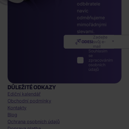
odběratele
navíc
odměňujeme
mimořádnými
slevami.
Zadejte
ODESLAT
svůj e-
mail
Souhlasím
se
zpracováním
osobních
údajů
DŮLEŽITÉ ODKAZY
Ediční kalendář
Obchodní podmínky
Kontakty
Blog
Ochrana osobních údajů
Doprava platba