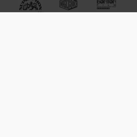
a dalších ...
obchod@filmnadvd.cz
+420 380 831 900
Platební metody
Způsob doručení
Projekty EU