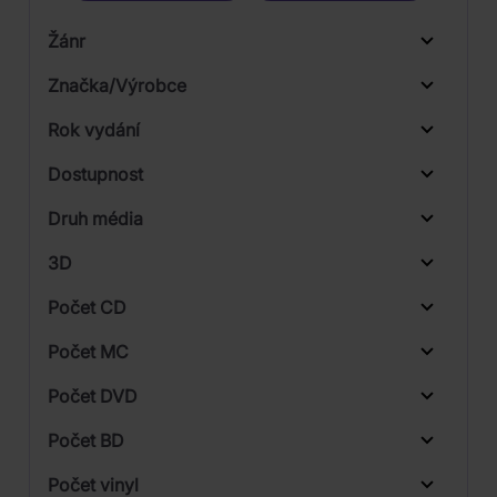
Žánr
Značka/Výrobce
Rok vydání
Hip Hop
Od
Do
Dostupnost
Pop
Universal
Druh média
Skladem
3D
Počet CD
CD
Počet MC
Vinyl
Počet DVD
1
Počet BD
Počet vinyl