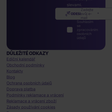
slevami.
Zadejte
ODESLAT
svůj e-
mail
Souhlasím
se
zpracováním
osobních
údajů
DŮLEŽITÉ ODKAZY
Ediční kalendář
Obchodní podmínky
Kontakty
Blog
Ochrana osobních údajů
Doprava platba
Podmínky reklamace a vrácení
Reklamace a vrácení zboží
Zásady používání cookies