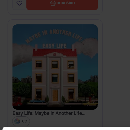
DO KOŠÍKU
Easy Life: Maybe In Another Life...
CD