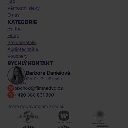
Faq
Věrnostní slevy
O nás
KATEGORIE
Hudba
Filmy
Pro sběratele
Audiotechnika
Vouchery
RYCHLÝ KONTAKT
Barbora Danielová
(Po-Pa, 7 - 15 hod.)
obchod@filmnadvd.cz
+420 380 831 900
Jsme dodavatelem značek: