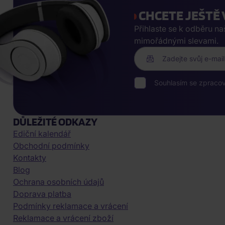
CHCETE JEŠTĚ 
Přihlaste se k odběru n
mimořádnými slevami.
Zadejte svůj e-mail
Souhlasím se zpraco
DŮLEŽITÉ ODKAZY
Ediční kalendář
Obchodní podmínky
Kontakty
Blog
Ochrana osobních údajů
Doprava platba
Podmínky reklamace a vrácení
Reklamace a vrácení zboží