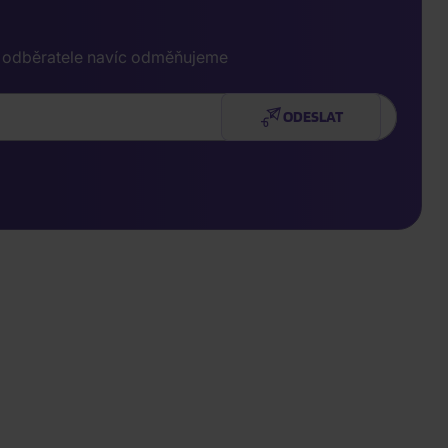
e odběratele navíc odměňujeme
ODESLAT