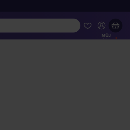
MŮJ
ÚČET
Váš nákupní košík je prázdný
HLÉDNĚTE SI NEJOBLÍBENĚJŠÍ PRODUKTY
kupte ještě za
2 000 Kč
a dopravu máte zdarma
Pokračovat v nákupu