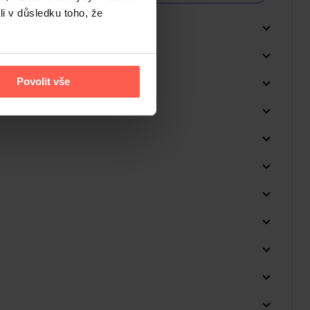
li v důsledku toho, že
Povolit vše
Do