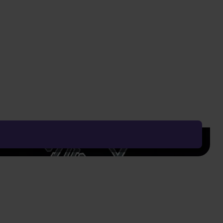
Vyčistit vše
Řadit od:
Nejoblíbenějšího
Zobrazení