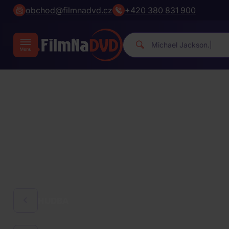
obchod@filmnadvd.cz
+420 380 831 900
|
HUDBA