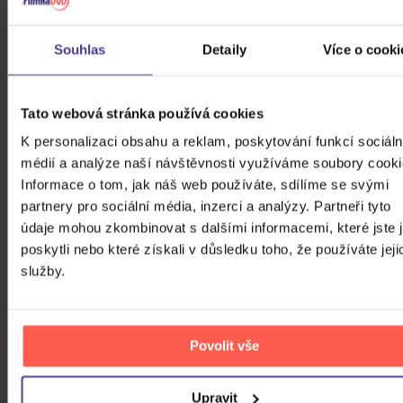
Souhlas
Detaily
Více o cooki
Cena
24 Kč
99980 Kč
Tato webová stránka používá cookies
Cena od
Cena do
K personalizaci obsahu a reklam, poskytování funkcí sociáln
médií a analýze naší návštěvnosti využíváme soubory cooki
Informace o tom, jak náš web používáte, sdílíme se svými
Žánr
partnery pro sociální média, inzerci a analýzy. Partneři tyto
údaje mohou zkombinovat s dalšími informacemi, které jste 
Značka/Výrobce
poskytli nebo které získali v důsledku toho, že používáte jeji
Rok vydání
služby.
Hip Hop
Od
Do
Dostupnost
Import
Druh média
Povolit vše
Skladem
3D
Upravit