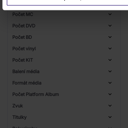
Počet CD
CD
Počet MC
Počet DVD
1
Počet BD
2
Počet vinyl
Počet KiT
Balení média
Formát média
Počet Platform Album
Zvuk
Titulky