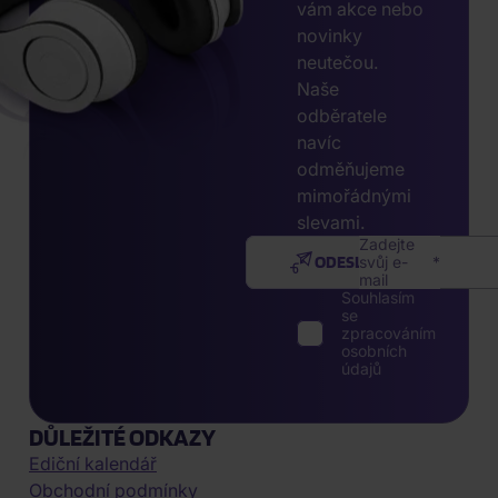
vám akce nebo
novinky
neutečou.
Naše
odběratele
navíc
odměňujeme
mimořádnými
slevami.
Zadejte
ODESLAT
svůj e-
mail
Souhlasím
se
zpracováním
osobních
údajů
DŮLEŽITÉ ODKAZY
Ediční kalendář
Obchodní podmínky