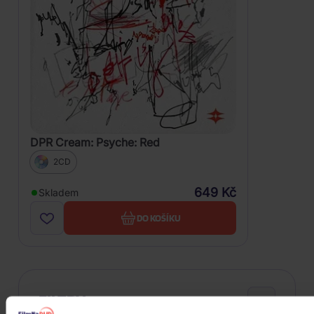
DPR Cream: Psyche: Red
2CD
649 Kč
Skladem
DO KOŠÍKU
FILTRY