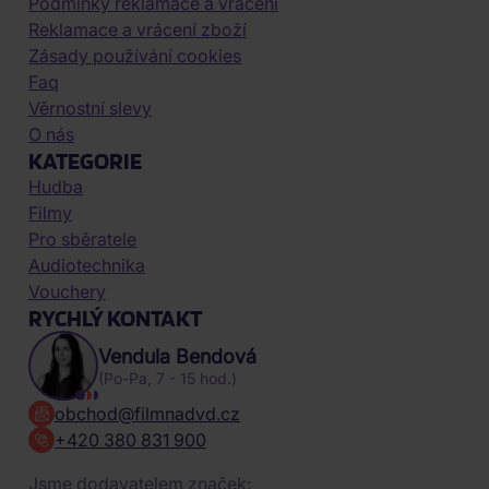
Podmínky reklamace a vrácení
Reklamace a vrácení zboží
Zásady používání cookies
Faq
Věrnostní slevy
O nás
KATEGORIE
Hudba
Filmy
Pro sběratele
Audiotechnika
Vouchery
RYCHLÝ KONTAKT
Vendula Bendová
(Po-Pa, 7 - 15 hod.)
obchod@filmnadvd.cz
+420 380 831 900
Jsme dodavatelem značek: