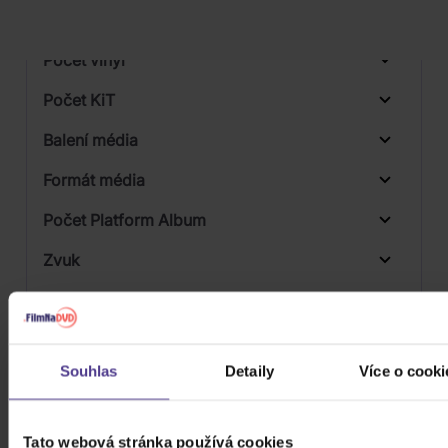
Počet BD
Počet vinyl
Počet KiT
Balení média
Formát média
Počet Platform Album
Zvuk
Titulky
Rok výroby
Souhlas
Detaily
Více o cooki
Přístupnost
Tato webová stránka používá cookies