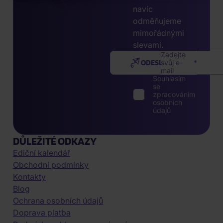
navíc
odměňujeme
mimořádnými
slevami.
Zadejte
ODESLAT
svůj e-
mail
Souhlasím
se
zpracováním
osobních
údajů
DŮLEŽITÉ ODKAZY
Ediční kalendář
Obchodní podmínky
Kontakty
Blog
Ochrana osobních údajů
Doprava platba