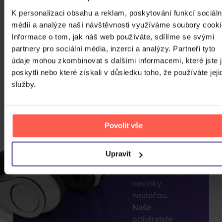
K personalizaci obsahu a reklam, poskytování funkcí sociáln
médií a analýze naší návštěvnosti využíváme soubory cooki
Informace o tom, jak náš web používáte, sdílíme se svými
CHCETE
partnery pro sociální média, inzerci a analýzy. Partneři tyto
JEŠTĚ
údaje mohou zkombinovat s dalšími informacemi, které jste 
poskytli nebo které získali v důsledku toho, že používáte jeji
VÍCE
služby.
SLEV?
ZADEJTE
E-MAIL.
Povolit vše
Přihlaste se k
odběru našeho
Upravit
newsletteru, ať
vám akce nebo
novinky
neutečou.
Naše
odběratele