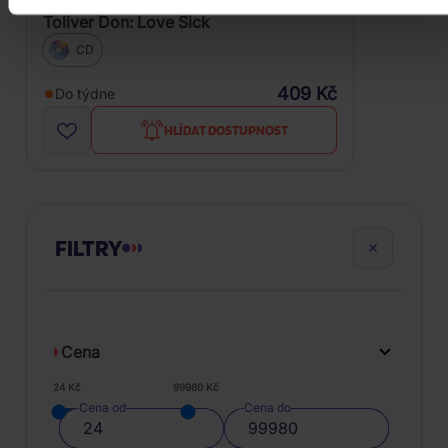
Toliver Don: Love Sick
CD
409 Kč
Do týdne
HLÍDAT DOSTUPNOST
FILTRY
Cena
24 Kč
99980 Kč
Cena od
Cena do