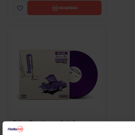
DO KOŠÍKU
Toliver Don: Heaven Or Hell
(Chopnotslop Remix)(5th Anniversary