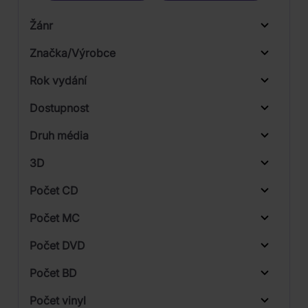
Žánr
Značka/Výrobce
Rok vydání
Hip Hop
Od
Do
Dostupnost
Warner
Druh média
Skladem
3D
Počet CD
CD
Počet MC
Vinyl
Počet DVD
1
Počet BD
Počet vinyl