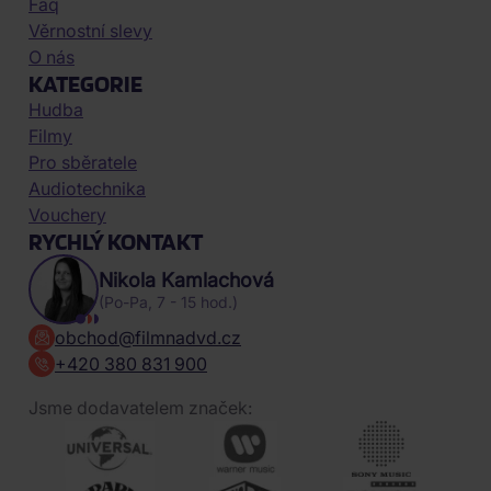
Faq
Věrnostní slevy
O nás
KATEGORIE
Hudba
Filmy
Pro sběratele
Audiotechnika
Vouchery
RYCHLÝ KONTAKT
Nikola Kamlachová
(Po-Pa, 7 - 15 hod.)
obchod@filmnadvd.cz
+420 380 831 900
Jsme dodavatelem značek: