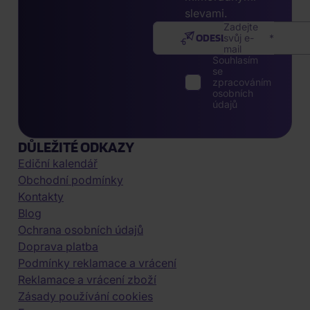
slevami.
Zadejte
ODESLAT
svůj e-
mail
Souhlasím
se
zpracováním
osobních
údajů
DŮLEŽITÉ ODKAZY
Ediční kalendář
Obchodní podmínky
Kontakty
Blog
Ochrana osobních údajů
Doprava platba
Podmínky reklamace a vrácení
Reklamace a vrácení zboží
Zásady používání cookies