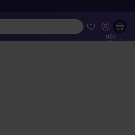
MŮJ
ÚČET
Váš nákupní košík je prázdný
HLÉDNĚTE SI NEJOBLÍBENĚJŠÍ PRODUKTY
kupte ještě za
2 000 Kč
a dopravu máte zdarma
Pokračovat v nákupu