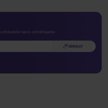
e odběratele navíc odměňujeme
ODESLAT