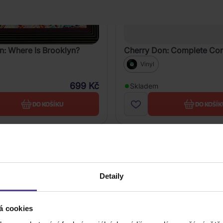
n: Where Is Brooklyn?
Cherry Don: Complete C
Vinyl
699 Kč
Skladem
DO KOŠÍKU
DO KOŠÍK
Detaily
á cookies