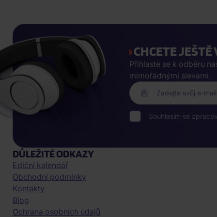
CHCETE JEŠTĚ 
Přihlaste se k odběru n
mimořádnými slevami.
Zadejte svůj e-mail
Souhlasím se zpraco
DŮLEŽITÉ ODKAZY
Ediční kalendář
Obchodní podmínky
Kontakty
Blog
Ochrana osobních údajů