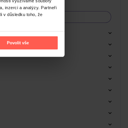
ěvnosti využíváme soubory
, inzerci a analýzy. Partneři
li v důsledku toho, že
Povolit vše
Do