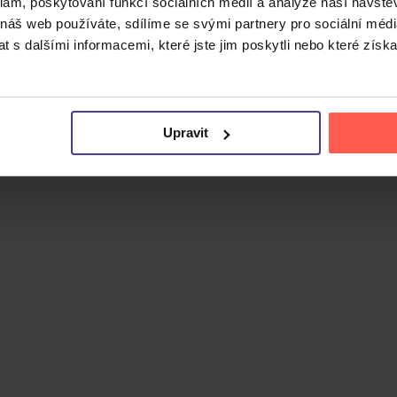
klam, poskytování funkcí sociálních médií a analýze naší návšt
 náš web používáte, sdílíme se svými partnery pro sociální média
Cena do
 s dalšími informacemi, které jste jim poskytli nebo které získa
Upravit