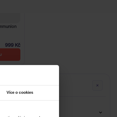
ommunion
999 Kč
U
Více o cookies