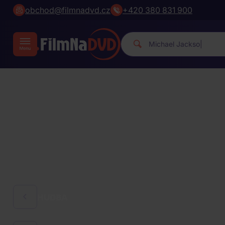
obchod@filmnadvd.cz
+420 380 831 900
Michael
|
HUDBA