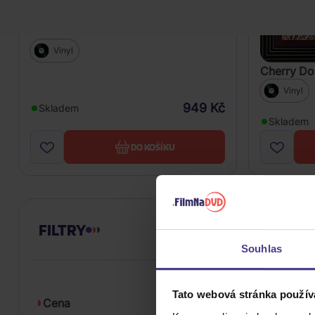
Cherry Don: Art Deco
Vinyl
Cherry Do
Vinyl
949 Kč
Skladem
Skladem
DO KOŠÍKU
FILTRY
Souhlas
Tato webová stránka použív
Cena