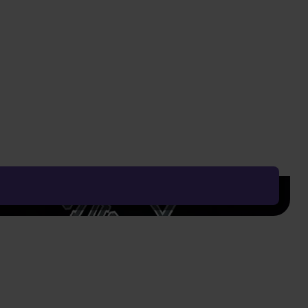
999 Kč
Vyčistit vše
Řadit od:
Nejoblíbenějšího
Zobrazení