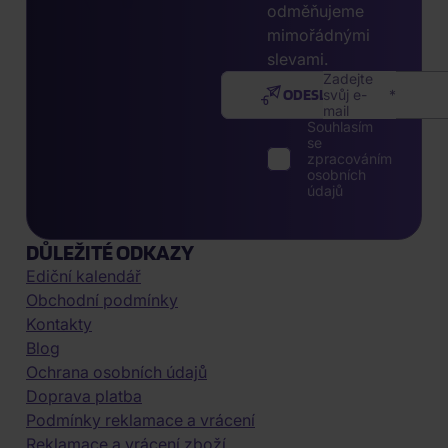
odměňujeme
mimořádnými
slevami.
Zadejte
ODESLAT
svůj e-
mail
Souhlasím
se
zpracováním
osobních
údajů
DŮLEŽITÉ ODKAZY
Ediční kalendář
Obchodní podmínky
Kontakty
Blog
Ochrana osobních údajů
Doprava platba
Podmínky reklamace a vrácení
Reklamace a vrácení zboží