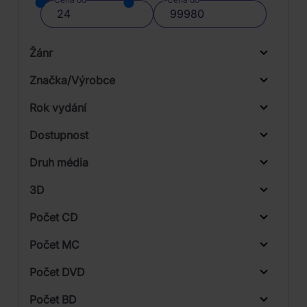
Žánr
Značka/Výrobce
Rok vydání
Rock
Od
Do
Dostupnost
Nuclear Blast
Druh média
Skladem
3D
Počet CD
CD
Počet MC
Vinyl
Počet DVD
1
Počet BD