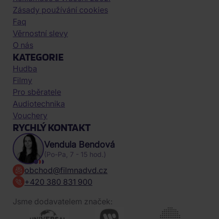
Zásady používání cookies
Faq
Věrnostní slevy
O nás
KATEGORIE
Hudba
Filmy
Pro sběratele
Audiotechnika
Vouchery
RYCHLÝ KONTAKT
Vendula Bendová
(Po-Pa, 7 - 15 hod.)
obchod@filmnadvd.cz
+420 380 831 900
Jsme dodavatelem značek: