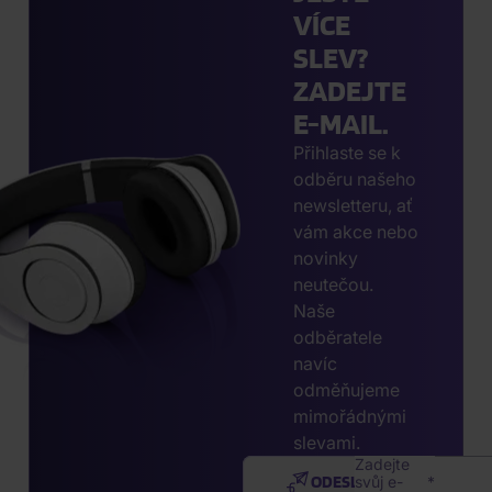
VÍCE
SLEV?
ZADEJTE
E-MAIL.
Přihlaste se k
odběru našeho
newsletteru, ať
vám akce nebo
novinky
neutečou.
Naše
odběratele
navíc
odměňujeme
mimořádnými
slevami.
Zadejte
ODESLAT
svůj e-