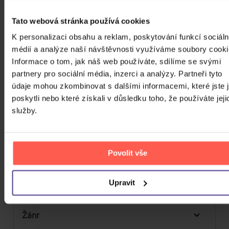
309 Kč
Skladem
Tato webová stránka používá cookies
DO KOŠÍKU
K personalizaci obsahu a reklam, poskytování funkcí sociáln
médií a analýze naší návštěvnosti využíváme soubory cooki
Informace o tom, jak náš web používáte, sdílíme se svými
partnery pro sociální média, inzerci a analýzy. Partneři tyto
údaje mohou zkombinovat s dalšími informacemi, které jste 
FILTRY
poskytli nebo které získali v důsledku toho, že používáte jeji
služby.
Cena
Povolit vše
24 Kč
99980 Kč
Cena od
Cena do
Upravit
Žánr