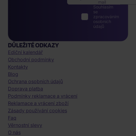
mail
Souhlasím
se
zpracováním
osobních
údajů
DŮLEŽITÉ ODKAZY
Ediční kalendář
Obchodní podmínky
Kontakty
Blog
Ochrana osobních údajů
Doprava platba
Podmínky reklamace a vrácení
Reklamace a vrácení zboží
Zásady používání cookies
Faq
Věrnostní slevy
O nás