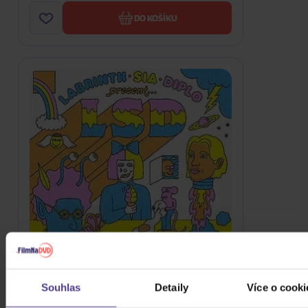
DO KOŠÍKU
LSD: Labrinth, Sia & Diplo Present Lsd
Souhlas
Detaily
Více o cooki
CD