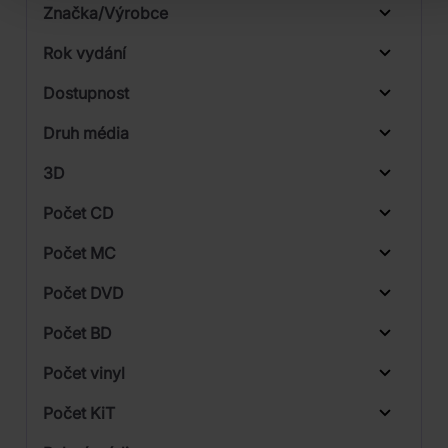
Značka/Výrobce
Rok vydání
Electronic
Od
Do
Dostupnost
Hip Hop
Sony Music
Druh média
Skladem
Pop
Universal
3D
Počet CD
CD
Počet MC
Vinyl
Počet DVD
1
Počet BD
Počet vinyl
Počet KiT