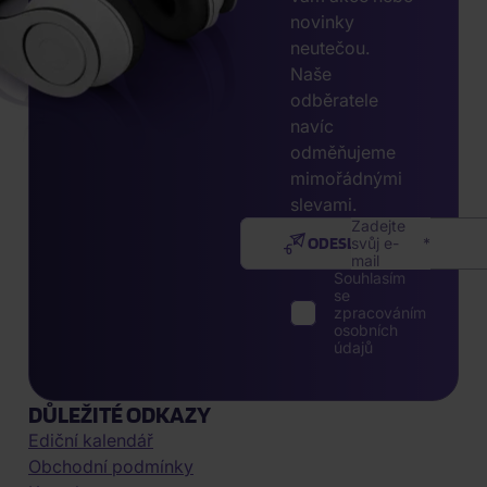
novinky
neutečou.
Naše
odběratele
navíc
odměňujeme
mimořádnými
slevami.
Zadejte
ODESLAT
svůj e-
mail
Souhlasím
se
zpracováním
osobních
údajů
DŮLEŽITÉ ODKAZY
Ediční kalendář
Obchodní podmínky