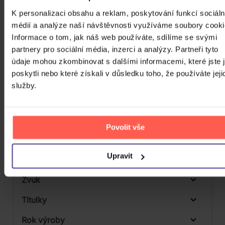
CD
K personalizaci obsahu a reklam, poskytování funkcí sociáln
Počet MC
médií a analýze naší návštěvnosti využíváme soubory cooki
DVD
Informace o tom, jak náš web používáte, sdílíme se svými
Počet DVD
1
partnery pro sociální média, inzerci a analýzy. Partneři tyto
Počet BD
údaje mohou zkombinovat s dalšími informacemi, které jste 
poskytli nebo které získali v důsledku toho, že používáte jeji
Počet vinyl
služby.
1
Počet KiT
Balení média
Povolit vše
Formát média
Upravit
Počet Platform Album
Plastový obal
Zvuk
Titulky
Rok výroby