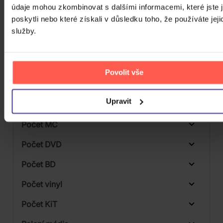
Značka/Výrobce
údaje mohou zkombinovat s dalšími informacemi, které jste 
poskytli nebo které získali v důsledku toho, že používáte jeji
Rok vydání
služby.
Rock
Od
Do
Dostupnost
Mystic Production
Druh média
Povolit vše
Skladem
3D
Upravit
Počet CD
CD
Počet MC
Počet DVD
1
Počet BD
Počet vinyl
Počet KiT