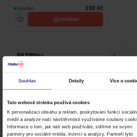
239 Kč
Skladem
DO KOŠÍKU
FILTRY
Souhlas
Detaily
Více o cooki
Cena
24 Kč
99980 Kč
Tato webová stránka používá cookies
Cena od
Cena do
K personalizaci obsahu a reklam, poskytování funkcí sociáln
médií a analýze naší návštěvnosti využíváme soubory cooki
Informace o tom, jak náš web používáte, sdílíme se svými
Žánr
partnery pro sociální média, inzerci a analýzy. Partneři tyto