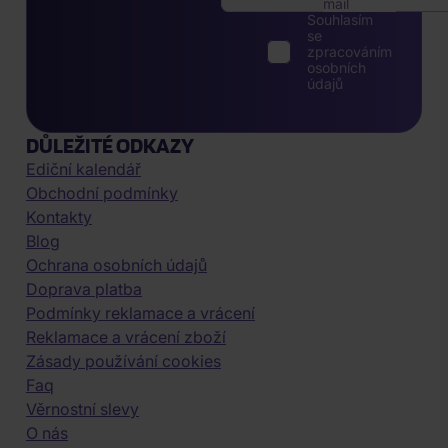
mail
Souhlasím
se
zpracováním
osobních
údajů
DŮLEŽITÉ ODKAZY
Ediční kalendář
Obchodní podmínky
Kontakty
Blog
Ochrana osobních údajů
Doprava platba
Podmínky reklamace a vrácení
Reklamace a vrácení zboží
Zásady používání cookies
Faq
Věrnostní slevy
O nás