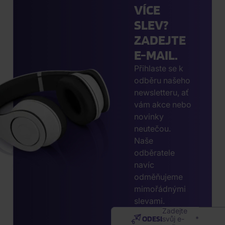
VÍCE
SLEV?
ZADEJTE
E-MAIL.
Přihlaste se k
odběru našeho
newsletteru, ať
vám akce nebo
novinky
neutečou.
Naše
odběratele
navíc
odměňujeme
mimořádnými
slevami.
Zadejte
ODESLAT
svůj e-