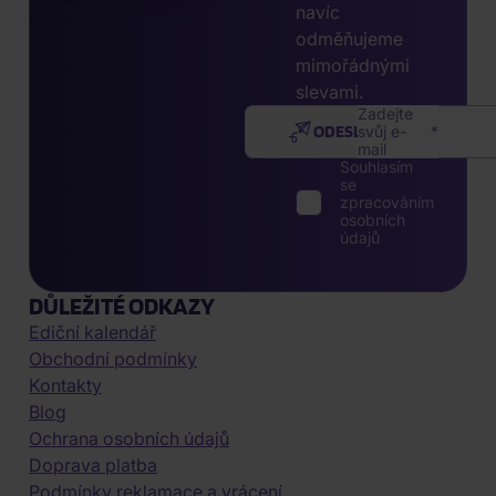
navíc
odměňujeme
mimořádnými
slevami.
Zadejte
ODESLAT
svůj e-
mail
Souhlasím
se
zpracováním
osobních
údajů
DŮLEŽITÉ ODKAZY
Ediční kalendář
Obchodní podmínky
Kontakty
Blog
Ochrana osobních údajů
Doprava platba
Podmínky reklamace a vrácení