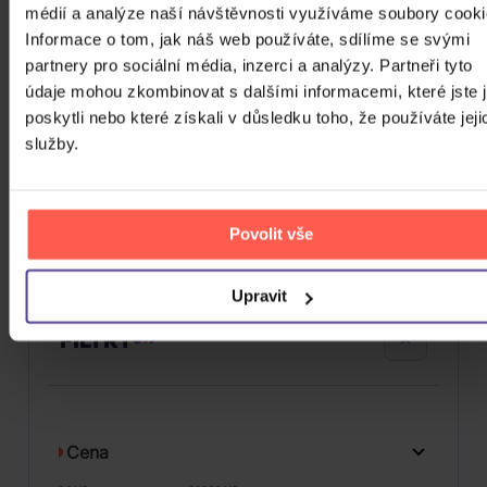
médií a analýze naší návštěvnosti využíváme soubory cooki
Informace o tom, jak náš web používáte, sdílíme se svými
partnery pro sociální média, inzerci a analýzy. Partneři tyto
údaje mohou zkombinovat s dalšími informacemi, které jste 
Banhart Devendra: Ma
poskytli nebo které získali v důsledku toho, že používáte jeji
Vinyl
služby.
719 Kč
Skladem
DO KOŠÍKU
Povolit vše
Upravit
FILTRY
Cena