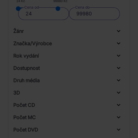
24 Kč
99980 Kč
Cena od
Cena do
Žánr
Značka/Výrobce
Rok vydání
Folk, World, & Country
Od
Do
Dostupnost
Rock
Warner
Druh média
Skladem
3D
Počet CD
CD
Počet MC
Vinyl
Počet DVD
1