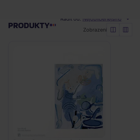
Vyčistit vše
Řadit od:
Nejoblíbenějšího
PRODUKTY
Zobrazení