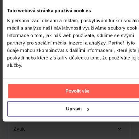
3D
Tato webová stránka používá cookies
Počet CD
K personalizaci obsahu a reklam, poskytování funkcí sociáln
CD
médií a analýze naší návštěvnosti využíváme soubory cooki
Počet MC
Informace o tom, jak náš web používáte, sdílíme se svými
Počet DVD
partnery pro sociální média, inzerci a analýzy. Partneři tyto
1
údaje mohou zkombinovat s dalšími informacemi, které jste 
Počet BD
poskytli nebo které získali v důsledku toho, že používáte jeji
služby.
Počet vinyl
Počet KiT
Povolit vše
Balení média
Formát média
Upravit
Počet Platform Album
Zvuk