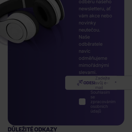
odběru našeho
newsletteru, ať
vám akce nebo
novinky
neutečou.
Naše
odběratele
navíc
odměňujeme
mimořádnými
slevami.
Zadejte
ODESLAT
svůj e-
mail
Souhlasím
se
zpracováním
osobních
údajů
DŮLEŽITÉ ODKAZY