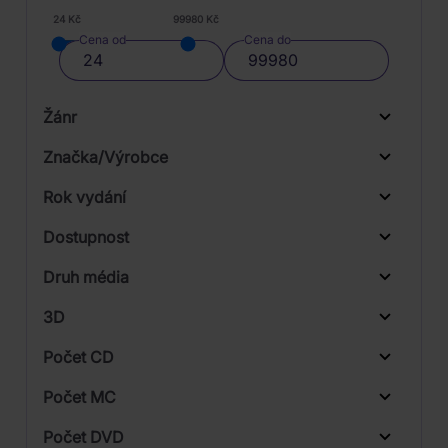
24 Kč
99980 Kč
Cena od
Cena do
Žánr
Značka/Výrobce
Rok vydání
Rock
Od
Do
Dostupnost
Mystic Production
Druh média
Skladem
Sony Music
3D
Warner
Počet CD
CD
Počet MC
Vinyl
Počet DVD