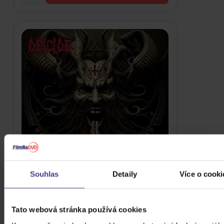
Souhlas
Detaily
Více o cooki
Deicide: Banished By Sin
CD
Tato webová stránka používá cookies
439 Kč
Skladem