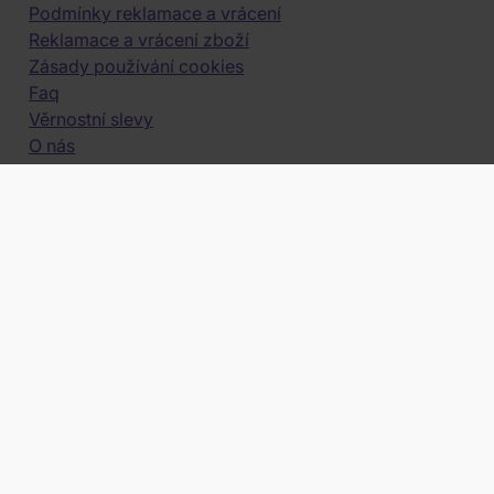
Podmínky reklamace a vrácení
Reklamace a vrácení zboží
Zásady používání cookies
Faq
Věrnostní slevy
O nás
KATEGORIE
Hudba
obchod@filmnadvd.cz
+420 380 831 900
Filmy
Pro sběratele
Audiotechnika
Vouchery
RYCHLÝ KONTAKT
Vendula Bendová
(Po-Pa, 7 - 15 hod.)
obchod@filmnadvd.cz
+420 380 831 900