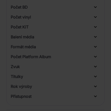
1
Počet BD
3
Počet vinyl
Počet KiT
Balení média
1
Formát média
9
Počet Platform Album
Plastový obal
Zvuk
Digipack
LP
Titulky
Rok výroby
Přístupnost