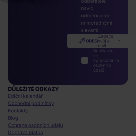
odběratele
navíc
odměňujeme
mimořádnými
slevami.
Zadejte
ODESLAT
svůj e-
mail
Souhlasím
se
zpracováním
osobních
údajů
DŮLEŽITÉ ODKAZY
Ediční kalendář
Obchodní podmínky
Kontakty
Blog
Ochrana osobních údajů
Doprava platba