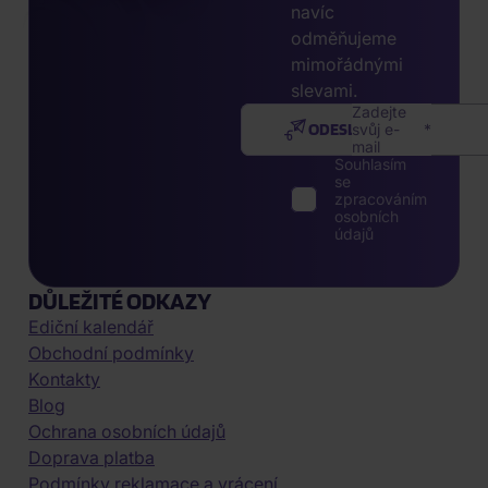
navíc
odměňujeme
mimořádnými
slevami.
Zadejte
ODESLAT
svůj e-
mail
Souhlasím
se
zpracováním
osobních
údajů
DŮLEŽITÉ ODKAZY
Ediční kalendář
Obchodní podmínky
Kontakty
Blog
Ochrana osobních údajů
Doprava platba
Podmínky reklamace a vrácení