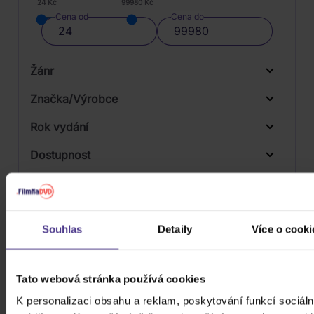
24 Kč
99980 Kč
Cena od
Cena do
Žánr
Značka/Výrobce
Rok vydání
Jazz
Od
Do
Dostupnost
Universal
Druh média
Skladem
3D
Souhlas
Detaily
Více o cooki
Počet CD
CD
Počet MC
Tato webová stránka používá cookies
Počet DVD
K personalizaci obsahu a reklam, poskytování funkcí sociáln
1