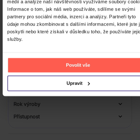
médií a analýze naší návštěvnosti využíváme soubory cooki
Počet BD
Informace o tom, jak náš web používáte, sdílíme se svými
Počet vinyl
partnery pro sociální média, inzerci a analýzy. Partneři tyto
údaje mohou zkombinovat s dalšími informacemi, které jste 
Počet KiT
poskytli nebo které získali v důsledku toho, že používáte jeji
služby.
Balení média
Formát média
Povolit vše
Počet Platform Album
Plastový obal
Zvuk
Upravit
Titulky
Rok výroby
Přístupnost