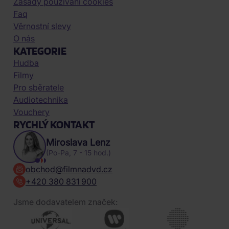
Zásady používání cookies
Faq
Věrnostní slevy
O nás
KATEGORIE
Hudba
Filmy
Pro sběratele
Audiotechnika
Vouchery
RYCHLÝ KONTAKT
Miroslava Lenz
(Po-Pa, 7 - 15 hod.)
obchod@filmnadvd.cz
+420 380 831 900
Jsme dodavatelem značek: