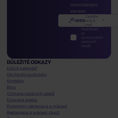
mimořádnými
slevami.
Zadejte
ODESLAT
svůj e-
mail
Souhlasím
se
zpracováním
osobních
údajů
DŮLEŽITÉ ODKAZY
Ediční kalendář
Obchodní podmínky
Kontakty
Blog
Ochrana osobních údajů
Doprava platba
Podmínky reklamace a vrácení
Reklamace a vrácení zboží