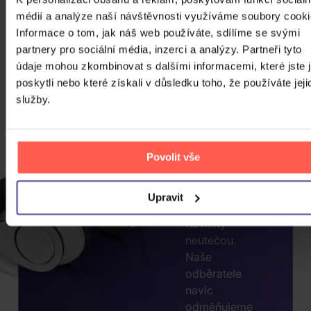
médií a analýze naší návštěvnosti využíváme soubory cooki
CHCETE
Informace o tom, jak náš web používáte, sdílíme se svými
JEŠTĚ
partnery pro sociální média, inzerci a analýzy. Partneři tyto
údaje mohou zkombinovat s dalšími informacemi, které jste 
VÍCE
poskytli nebo které získali v důsledku toho, že používáte jeji
SLEV?
služby.
ZADEJTE
E-MAIL.
Přihlaste se k
Povolit vše
odběru našeho
newsletteru, ať
Upravit
vám akce nebo
novinky
neutečou.
Naše
odběratele
navíc
odměňujeme