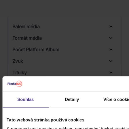
Počet vinyl
Počet KiT
Balení média
Formát média
Počet Platform Album
Zvuk
Titulky
Rok výroby
Přístupnost
Souhlas
Detaily
Více o cooki
Tato webová stránka používá cookies
K personalizaci obsahu a reklam, poskytování funkcí sociáln